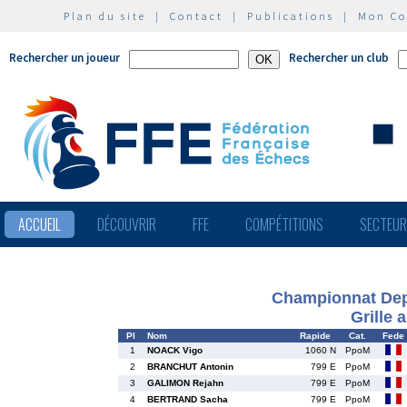
Plan du site
|
Contact
|
Publications
|
Mon C
Rechercher un joueur
Rechercher un club
ACCUEIL
DÉCOUVRIR
FFE
COMPÉTITIONS
SECTEU
Championnat Depa
Grille 
Pl
Nom
Rapide
Cat.
Fede
1
NOACK Vigo
1060 N
PpoM
2
BRANCHUT Antonin
799 E
PpoM
3
GALIMON Rejahn
799 E
PpoM
4
BERTRAND Sacha
799 E
PpoM