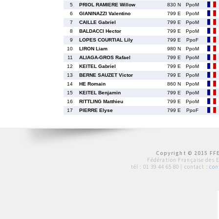
5
PRIOL RAMIERE Willow
830 N
PpoM
6
GIANINAZZI Valentino
799 E
PpoM
7
CAILLE Gabriel
799 E
PpoM
8
BALDACCI Hector
799 E
PpoM
9
LOPES COURTIAL Lily
799 E
PpoF
10
LIRON Liam
980 N
PpoM
11
ALIAGA-GROS Rafael
799 E
PpoM
12
KEITEL Gabriel
799 E
PpoM
13
BERNE SAUZET Victor
799 E
PpoM
14
HE Romain
860 N
PpoM
15
KEITEL Benjamin
799 E
PpoM
16
RITTLING Matthieu
799 E
PpoM
17
PIERRE Elyse
799 E
PpoF
Copyright © 2015 FFE
Fédération Française des 
tél :
01 39 44 65 80
| contact :
con