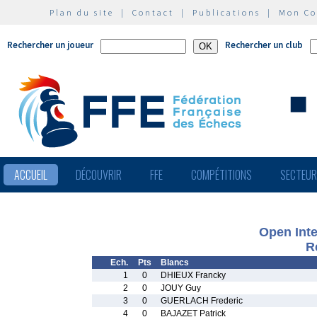
Plan du site
|
Contact
|
Publications
|
Mon C
Rechercher un joueur
Rechercher un club
ACCUEIL
DÉCOUVRIR
FFE
COMPÉTITIONS
SECTEU
Open Inte
R
Ech.
Pts
Blancs
1
0
DHIEUX Francky
2
0
JOUY Guy
3
0
GUERLACH Frederic
4
0
BAJAZET Patrick