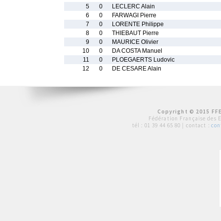
5
0
LECLERC Alain
6
0
FARWAGI Pierre
7
0
LORENTE Philippe
8
0
THIEBAUT Pierre
9
0
MAURICE Olivier
10
0
DA COSTA Manuel
11
0
PLOEGAERTS Ludovic
12
0
DE CESARE Alain
Copyright © 2015 FFE
Fédération Française des 
tél :
01 39 44 65 80
| contact :
con