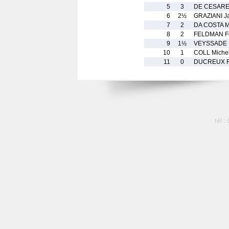
5
3
DE CESARE 
6
2½
GRAZIANI J
7
2
DA COSTA M
8
2
FELDMAN Fr
9
1½
VEYSSADE 
10
1
COLL Miche
11
0
DUCREUX R
tél :