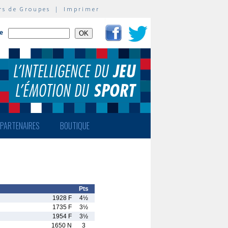
rs de Groupes
|
Imprimer
te
PARTENAIRES
BOUTIQUE
Pts
1928 F
4½
1735 F
3½
1954 F
3½
1650 N
3