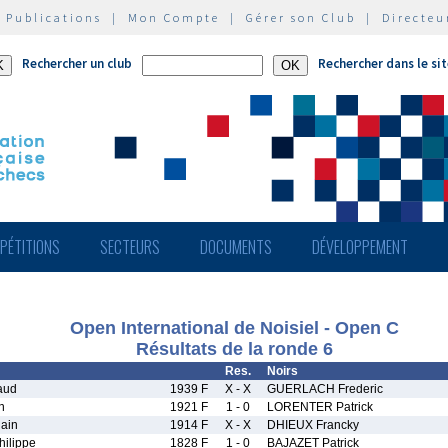
|
Publications
|
Mon Compte
|
Gérer son Club
|
Directeu
Rechercher un club
Rechercher dans le si
PÉTITIONS
SECTEURS
DOCUMENTS
DÉVELOPPEMENT
Open International de Noisiel - Open C
Résultats de la ronde 6
Res.
Noirs
aud
1939 F
X - X
GUERLACH Frederic
n
1921 F
1 - 0
LORENTER Patrick
ain
1914 F
X - X
DHIEUX Francky
ilippe
1828 F
1 - 0
BAJAZET Patrick