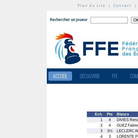
Plan du site
|
Contact
Rechercher un joueur
ACCUEIL
DÉCOUVRIR
FFE
COM
Ech.
Pts
Blancs
1
4
DIVIES Ren
2
4
GUEZ Fabie
3
3½
LECLERC Al
4
3
LORENTE Ph