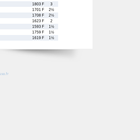
1803 F
3
1701 F
2½
1708 F
2½
1623 F
2
1593 F
1½
1759 F
1½
1619 F
1½
so.fr