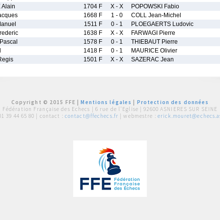
Alain
1704 F
X - X
POPOWSKI Fabio
acques
1668 F
1 - 0
COLL Jean-Michel
anuel
1511 F
0 - 1
PLOEGAERTS Ludovic
ederic
1638 F
X - X
FARWAGI Pierre
Pascal
1578 F
0 - 1
THIEBAUT Pierre
l
1418 F
0 - 1
MAURICE Olivier
egis
1501 F
X - X
SAZERAC Jean
Copyright © 2015 FFE |
Mentions légales
|
Protection des données
Fédération Française des Echecs |
6 rue de l'Eglise | 92600 ASNIERES SUR SEINE
01 39 44 65 80
| contact :
contact@ffechecs.fr
| webmestre :
erick.mouret@echecs.as