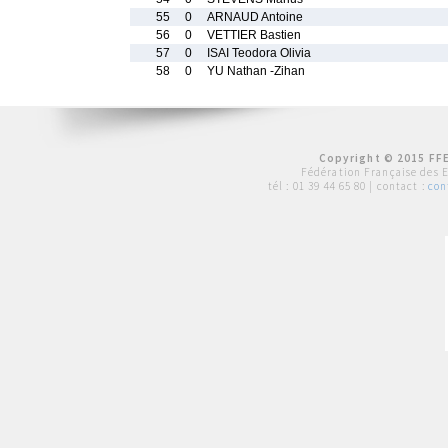
55
0
ARNAUD Antoine
56
0
VETTIER Bastien
57
0
ISAI Teodora Olivia
58
0
YU Nathan -Zihan
Copyright © 2015 FFE
Fédération Française des 
tél :
01 39 44 65 80
| contact :
con