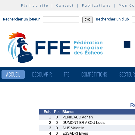
Plan du site
|
Contact
|
Publications
|
Mon C
Rechercher un joueur
Rechercher un club
ACCUEIL
DÉCOUVRIR
FFE
COMPÉTITIONS
SECTEU
R
Ech.
Pts
Blancs
1
0
PENICAUD Adrien
2
0
DUMONTIER ABOU Louis
3
0
ALIS Valentin
4
0
ESSADKI Elyes