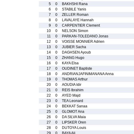
5
0
BAKHSHI Rana
6
0
STABILE Yanis
7
0
ZELLER Roman
8
0
LAVALAYE Hannah
9
0
CARPENTIER Clement
10
0
NELSON Simon
11
0
PARKAN-TOLEDANO Jonas
12
0
VOISSE MONNIER Adrien
13
0
JUBIER Sacha
14
0
DAGHSEN Ayoub
15
0
ZHANG Hugo
16
0
KAYA Elsa
17
0
OUDINET Baptiste
18
0
ANDRIANJAFINIMANANA Anna
19
0
THOMAS Arthur
20
0
AOUDIA Idir
21
0
REIS Ibrahim
22
0
AYED Majd
23
0
TEA Leonard
24
0
BEKKAT Sanaa
25
0
GLOMOT Ana
26
0
DA SILVA Maia
27
0
LIPSKER Oren
28
0
DUTOYA Louis
29
0
BAYA Ali