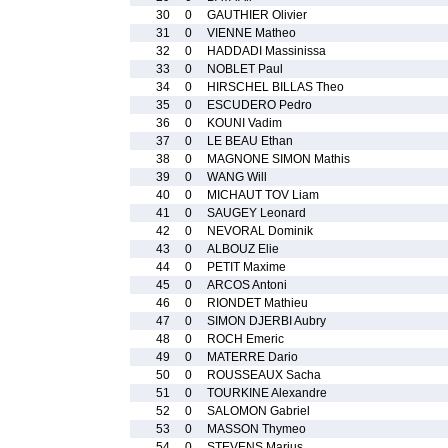
30
0
GAUTHIER Olivier
31
0
VIENNE Matheo
32
0
HADDADI Massinissa
33
0
NOBLET Paul
34
0
HIRSCHEL BILLAS Theo
35
0
ESCUDERO Pedro
36
0
KOUNI Vadim
37
0
LE BEAU Ethan
38
0
MAGNONE SIMON Mathis
39
0
WANG Will
40
0
MICHAUT TOV Liam
41
0
SAUGEY Leonard
42
0
NEVORAL Dominik
43
0
ALBOUZ Elie
44
0
PETIT Maxime
45
0
ARCOS Antoni
46
0
RIONDET Mathieu
47
0
SIMON DJERBI Aubry
48
0
ROCH Emeric
49
0
MATERRE Dario
50
0
ROUSSEAUX Sacha
51
0
TOURKINE Alexandre
52
0
SALOMON Gabriel
53
0
MASSON Thymeo
54
0
STEVENS Marius