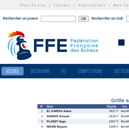
Plan du site
|
Contact
|
Publications
|
Mon C
Rechercher un joueur
Rechercher un club
ACCUEIL
DÉCOUVRIR
FFE
COMPÉTITIONS
SECTEU
Grille 
Pl
Nom
Rapide
Cat.
1
EL KAROUI Adam
1837 F
BenM
2
GADOIS Arnaud
1818 F
BenM
3
PLAIDIT Hugo
1967 F
BenM
4
NOUNI Rayane
1266 F
BenM