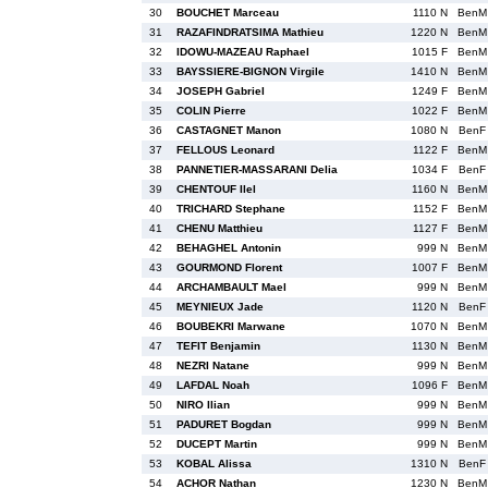
30
BOUCHET Marceau
1110 N
BenM
31
RAZAFINDRATSIMA Mathieu
1220 N
BenM
32
IDOWU-MAZEAU Raphael
1015 F
BenM
33
BAYSSIERE-BIGNON Virgile
1410 N
BenM
34
JOSEPH Gabriel
1249 F
BenM
35
COLIN Pierre
1022 F
BenM
36
CASTAGNET Manon
1080 N
BenF
37
FELLOUS Leonard
1122 F
BenM
38
PANNETIER-MASSARANI Delia
1034 F
BenF
39
CHENTOUF Ilel
1160 N
BenM
40
TRICHARD Stephane
1152 F
BenM
41
CHENU Matthieu
1127 F
BenM
42
BEHAGHEL Antonin
999 N
BenM
43
GOURMOND Florent
1007 F
BenM
44
ARCHAMBAULT Mael
999 N
BenM
45
MEYNIEUX Jade
1120 N
BenF
46
BOUBEKRI Marwane
1070 N
BenM
47
TEFIT Benjamin
1130 N
BenM
48
NEZRI Natane
999 N
BenM
49
LAFDAL Noah
1096 F
BenM
50
NIRO Ilian
999 N
BenM
51
PADURET Bogdan
999 N
BenM
52
DUCEPT Martin
999 N
BenM
53
KOBAL Alissa
1310 N
BenF
54
ACHOR Nathan
1230 N
BenM