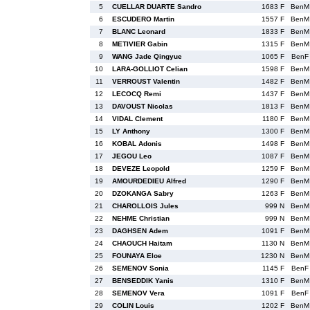
5
CUELLAR DUARTE Sandro
1683 F
BenM
6
ESCUDERO Martin
1557 F
BenM
7
BLANC Leonard
1833 F
BenM
8
METIVIER Gabin
1315 F
BenM
9
WANG Jade Qingyue
1065 F
BenF
10
LARA-GOLLIOT Celian
1598 F
BenM
11
VERROUST Valentin
1482 F
BenM
12
LECOCQ Remi
1437 F
BenM
13
DAVOUST Nicolas
1813 F
BenM
14
VIDAL Clement
1180 F
BenM
15
LY Anthony
1300 F
BenM
16
KOBAL Adonis
1498 F
BenM
17
JEGOU Leo
1087 F
BenM
18
DEVEZE Leopold
1259 F
BenM
19
AMOURDEDIEU Alfred
1290 F
BenM
20
DZOKANGA Sabry
1263 F
BenM
21
CHAROLLOIS Jules
999 N
BenM
22
NEHME Christian
999 N
BenM
23
DAGHSEN Adem
1091 F
BenM
24
CHAOUCH Haitam
1130 N
BenM
25
FOUNAYA Eloe
1230 N
BenM
26
SEMENOV Sonia
1145 F
BenF
27
BENSEDDIK Yanis
1310 F
BenM
28
SEMENOV Vera
1091 F
BenF
29
COLIN Louis
1202 F
BenM