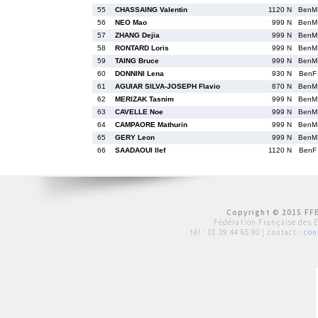
55
CHASSAING Valentin
1120 N
BenM
56
NEO Mao
999 N
BenM
57
ZHANG Dejia
999 N
BenM
58
RONTARD Loris
999 N
BenM
59
TAING Bruce
999 N
BenM
60
DONNINI Lena
930 N
BenF
61
AGUIAR SILVA-JOSEPH Flavio
870 N
BenM
62
MERIZAK Tasnim
999 N
BenM
63
CAVELLE Noe
999 N
BenM
64
CAMPAORE Mathurin
999 N
BenM
65
GERY Leon
999 N
BenM
66
SAADAOUI Ilef
1120 N
BenF
Copyright © 2015 FFE
Fédération Française des 
tél :
01 39 44 65 80
| contact :
con