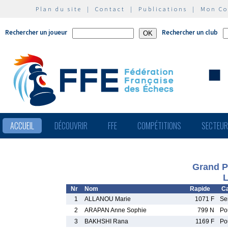
Plan du site
|
Contact
|
Publications
|
Mon C
Rechercher un joueur
Rechercher un club
ACCUEIL
DÉCOUVRIR
FFE
COMPÉTITIONS
SECTEU
Grand Pr
L
Nr
Nom
Rapide
Ca
1
ALLANOU Marie
1071 F
Se
2
ARAPAN Anne Sophie
799 N
Po
3
BAKHSHI Rana
1169 F
Po