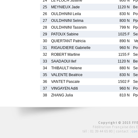
24
LE FLOCH Justine
800 N
Pp
25
MEYNIEUX Jade
1120 N
Be
26
OULDHNINI Leila
830 N
Po
27
OULDHNINI Selma
800 N
Pp
28
OULDHNINI Tassnim
799 N
Pp
29
PATOUX Sabine
1025 F
Se
30
QUIERTANT Patricia
890 N
Ve
31
RIGAUDIERE Gabrielle
960 N
Po
32
ROBERT Martine
1155 F
Se
33
SAADAOUI Ilef
1120 N
Be
34
THIBAULT Helene
880 N
Se
35
VALENTE Beatrice
830 N
Se
36
VANTET Pascale
1502 F
Se
37
VINGAYEN Aditi
960 N
Po
38
ZHANG Julia
810 N
Pp
Copyright © 2015 FFE
Fédération Française des 
tél :
01 39 44 65 80
| contact :
con