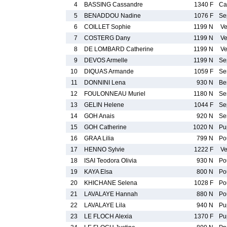
4
BASSING Cassandre
1340 F
Ca
5
BENADDOU Nadine
1076 F
Se
6
COILLET Sophie
1199 N
Ve
7
COSTERG Dany
1199 N
Ve
8
DE LOMBARD Catherine
1199 N
Ve
9
DEVOS Armelle
1199 N
Se
10
DIQUAS Armande
1059 F
Se
11
DONNINI Lena
930 N
Be
12
FOULONNEAU Muriel
1180 N
Se
13
GELIN Helene
1044 F
Se
14
GOH Anais
920 N
Se
15
GOH Catherine
1020 N
Pu
16
GRAA Lilia
799 N
Po
17
HENNO Sylvie
1222 F
Ve
18
ISAI Teodora Olivia
930 N
Po
19
KAYA Elsa
800 N
Po
20
KHICHANE Selena
1028 F
Po
21
LAVALAYE Hannah
880 N
Po
22
LAVALAYE Lila
940 N
Pu
23
LE FLOCH Alexia
1370 F
Pu