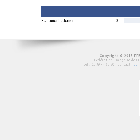
Echiquier Ledonien :
3 :
Copyright © 2015 FFE
Fédération Française des 
tél :
01 39 44 65 80
| contact :
con