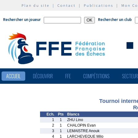
Plan du site
|
Contact
|
Publications
|
Mon C
Rechercher un joueur
Rechercher un club
ACCUEIL
DÉCOUVRIR
FFE
COMPÉTITIONS
SECTEU
Tournoi intern
R
Ech.
Pts
Blancs
1
1
ZHU Lino
2
1
CHALOPIN Evan
3
1
LEMAISTRE Anouk
4
1
LARCHEVEQUE Milo