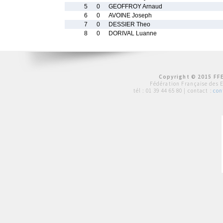
5
0
GEOFFROY Arnaud
6
0
AVOINE Joseph
7
0
DESSIER Theo
8
0
DORIVAL Luanne
Copyright © 2015 FFE
Fédération Française des 
tél :
01 39 44 65 80
| contact :
con