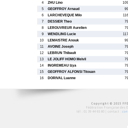
4
ZHU Lino
10
5
GEOFFROY Arnaud
9
6
LARCHEVEQUE Milo
11
7
DESSIER Theo
7
8
LEROUVREUR Aurelien
7
9
WENDLING Lucie
11
10
LEMAISTRE Anouk
9
11
AVOINE Joseph
7
12
LEBRUN Thibault
7
13
LE JOLIFF HOMO Melvil
7
14
INGREMEAU Izya
7
15
GEOFFROY ALFONSI Titouan
7
16
DORIVAL Luanne
7
Copyright © 2015 FFE
Fédération Française des 
tél :
01 39 44 65 80
| contact :
con