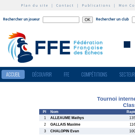
Plan du site
|
Contact
|
Publications
|
Mon C
Rechercher un joueur
Rechercher un club
ACCUEIL
DÉCOUVRIR
FFE
COMPÉTITIONS
SECTEU
Tournoi intern
Clas
Pl
Nom
Rapi
1
ALLEAUME Mathys
13
2
GALLAIS Maxime
11
3
CHALOPIN Evan
10