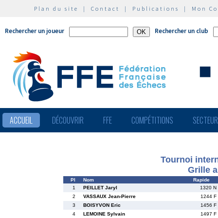
Plan du site
|
Contact
|
Publications
|
Mon C
Rechercher un joueur
Rechercher un club
ACCUEIL
DÉCOUVRIR
FFE
COMPÉTITIONS
SECTEU
Tournoi intern
Grille 
Pl
Nom
Rapide
1
PEILLET Jaryl
1320 N
2
VASSAUX Jean-Pierre
1244 F
3
BOISYVON Eric
1456 F
4
LEMOINE Sylvain
1497 F