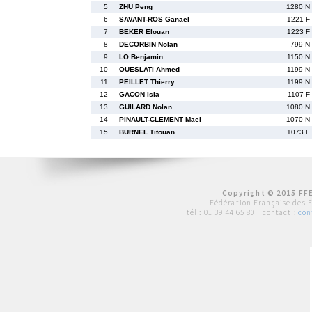
5
ZHU Peng
1280 N
6
SAVANT-ROS Ganael
1221 F
7
BEKER Elouan
1223 F
8
DECORBIN Nolan
799 N
9
LO Benjamin
1150 N
10
OUESLATI Ahmed
1199 N
11
PEILLET Thierry
1199 N
12
GACON Isia
1107 F
13
GUILARD Nolan
1080 N
14
PINAULT-CLEMENT Mael
1070 N
15
BURNEL Titouan
1073 F
Copyright © 2015 FFE
Fédération Française des 
tél :
01 39 44 65 80
| contact :
con