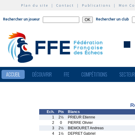
Plan du site
|
Contact
|
Publications
|
Mon C
Rechercher un joueur
Rechercher un club
ACCUEIL
DÉCOUVRIR
FFE
COMPÉTITIONS
SECTEU
R
Ech.
Pts
Blancs
1
2½
PRIEUR Etienne
2
0
PIERRE Olivier
3
2½
BIEMOURET Andreas
4
1½
DEPRET Gabriel