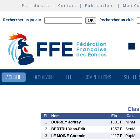
Plan du site
|
Contact
|
Publications
|
Mon C
Rechercher un joueur
Rechercher un club
ACCUEIL
DÉCOUVRIR
FFE
COMPÉTITIONS
SECTEU
Clas
Pl
Nom
Elo
Cat.
1
DUPREY Joffrey
1301 F
MinM
2
BERTRU Yann-Erik
1357 F
SenM
3
LE MOINE Corentin
1117 F
PupM