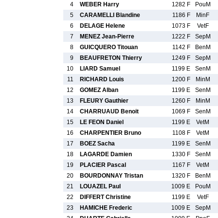
4
WEBER Harry
1282 F
PouM
5
CARAMELLI Blandine
1186 F
MinF
6
DELAGE Helene
1073 F
VetF
7
MENEZ Jean-Pierre
1222 F
SepM
8
GUICQUERO Titouan
1142 F
BenM
9
BEAUFRETON Thierry
1249 F
SepM
10
LIARD Samuel
1199 E
SenM
11
RICHARD Louis
1200 F
MinM
12
GOMEZ Alban
1199 E
SenM
13
FLEURY Gauthier
1260 F
MinM
14
CHARRUAUD Benoit
1069 F
SenM
15
LE FEON Daniel
1199 E
VetM
16
CHARPENTIER Bruno
1108 F
VetM
17
BOEZ Sacha
1199 E
SenM
18
LAGARDE Damien
1330 F
SenM
19
PLACIER Pascal
1167 F
VetM
20
BOURDONNAY Tristan
1320 F
BenM
21
LOUAZEL Paul
1009 E
PouM
22
DIFFERT Christine
1199 E
VetF
23
HAMICHE Frederic
1009 E
SepM