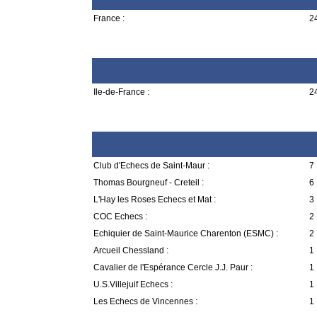
France :
24
Ile-de-France :
24
Club d'Echecs de Saint-Maur :
7 
Thomas Bourgneuf - Creteil :
6 
L'Hay les Roses Echecs et Mat :
3 
COC Echecs :
2 
Echiquier de Saint-Maurice Charenton (ESMC) :
2 
Arcueil Chessland :
1 
Cavalier de l'Espérance Cercle J.J. Paur :
1 
U.S.Villejuif Echecs :
1 
Les Echecs de Vincennes :
1 