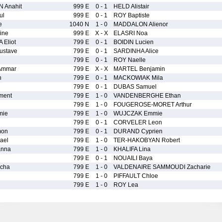
 Anahit
999 E
0 - 1
HELD Alistair
ul
999 E
0 - 1
ROY Baptiste
e
1040 N
1 - 0
MADDALON Alienor
ine
999 E
X - X
ELASRI Noa
Eliot
799 E
0 - 1
BOIDIN Lucien
stave
799 E
0 - 1
SARDINHA Alice
799 E
0 - 1
ROY Naelle
Ammar
799 E
X - X
MARTEL Benjamin
n
799 E
0 - 1
MACKOWIAK Mila
799 E
0 - 1
DUBAS Samuel
ment
799 E
1 - 0
VANDENBERGHE Ethan
799 E
1 - 0
FOUGEROSE-MORET Arthur
mie
799 E
1 - 0
WUJCZAK Emmie
799 E
0 - 1
CORVELER Leon
mon
799 E
0 - 1
DURAND Cyprien
ael
799 E
1 - 0
TER-HAKOBYAN Robert
nna
799 E
1 - 0
KHALIFA Lina
799 E
0 - 1
NOUAILI Baya
cha
799 E
1 - 0
VALDENAIRE SAMMOUDI Zacharie
799 E
1 - 0
PIFFAULT Chloe
799 E
1 - 0
ROY Lea