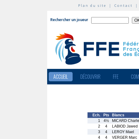
Plan du site
|
Contact
Rechercher un joueur
ACCUEIL
DÉCOUVRIR
FFE
COM
Ech.
Pts
Blancs
1
4½
MICARD Charl
2
4
LABIOD Jawed
3
4
LEROY Mael
4
4
VERGER Marc