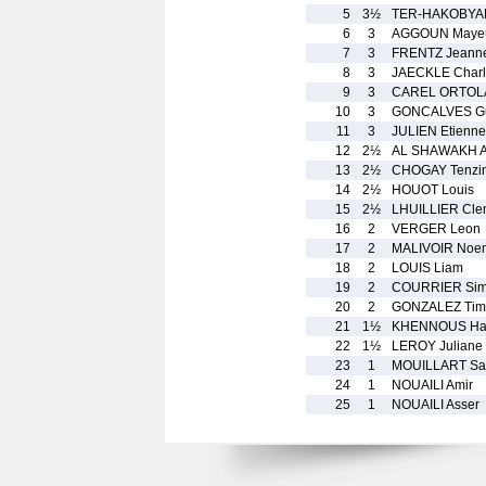
5
3½
TER-HAKOBYAN
6
3
AGGOUN Maye
7
3
FRENTZ Jeann
8
3
JAECKLE Charl
9
3
CAREL ORTOLA 
10
3
GONCALVES Gu
11
3
JULIEN Etienne
12
2½
AL SHAWAKH 
13
2½
CHOGAY Tenzi
14
2½
HOUOT Louis
15
2½
LHUILLIER Cle
16
2
VERGER Leon
17
2
MALIVOIR Noe
18
2
LOUIS Liam
19
2
COURRIER Si
20
2
GONZALEZ Tim
21
1½
KHENNOUS Ha
22
1½
LEROY Juliane
23
1
MOUILLART Sa
24
1
NOUAILI Amir
25
1
NOUAILI Asser