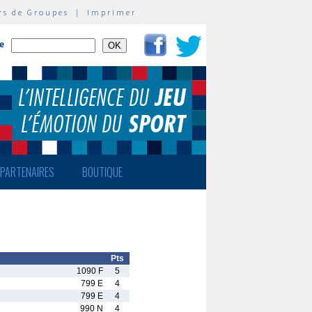
rs de Groupes
|
Imprimer
te
PARTENAIRES
BOUTIQUE
Pts
1090 F
5
799 E
4
799 E
4
990 N
4