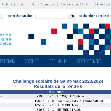
|
Publications
|
Mon Compte
|
Gérer son Club
|
Directeu
Rechercher un club
Rechercher dans le si
PÉTITIONS
SECTEURS
DOCUMENTS
DÉVELOPPEMENT
Challenge scolaire de Saint-Max 2023/2024
Résultats de la ronde 6
Res.
Noirs
es
799 E
0 - 1
TRONQUART Marin
1060 N
1 - 0
POLICCIARDI VUILLAUM Samuel
1050 N
0 - 1
SERENKO Marc
799 E
0 - 1
HEYRENDT Astrid