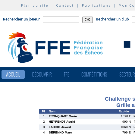
Plan du site
|
Contact
|
Publications
|
Mon C
Rechercher un joueur
Rechercher un club
ACCUEIL
DÉCOUVRIR
FFE
COMPÉTITIONS
SECTEU
Challenge s
Grille 
Pl
Nom
Rapide
1
TRONQUART Marin
1090 F
2
HEYRENDT Astrid
990 N
3
LABIOD Jawed
1060 N
4
SERENKO Marc
799 E