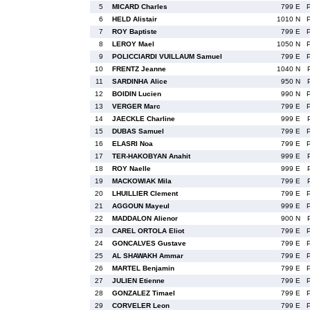
5
MICARD Charles
799 E
6
HELD Alistair
1010 N
7
ROY Baptiste
799 E
8
LEROY Mael
1050 N
9
POLICCIARDI VUILLAUM Samuel
799 E
10
FRENTZ Jeanne
1040 N
11
SARDINHA Alice
950 N
12
BOIDIN Lucien
990 N
13
VERGER Marc
799 E
14
JAECKLE Charline
999 E
15
DUBAS Samuel
799 E
16
ELASRI Noa
799 E
17
TER-HAKOBYAN Anahit
999 E
18
ROY Naelle
999 E
19
MACKOWIAK Mila
799 E
20
LHUILLIER Clement
799 E
21
AGGOUN Mayeul
999 E
22
MADDALON Alienor
900 N
23
CAREL ORTOLA Eliot
799 E
24
GONCALVES Gustave
799 E
25
AL SHAWAKH Ammar
799 E
26
MARTEL Benjamin
799 E
27
JULIEN Etienne
799 E
28
GONZALEZ Timael
799 E
29
CORVELER Leon
799 E