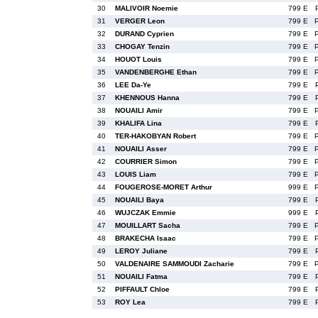
30
MALIVOIR Noemie
799 E
31
VERGER Leon
799 E
32
DURAND Cyprien
799 E
33
CHOGAY Tenzin
799 E
34
HOUOT Louis
799 E
35
VANDENBERGHE Ethan
799 E
36
LEE Da-Ye
799 E
37
KHENNOUS Hanna
799 E
38
NOUAILI Amir
799 E
39
KHALIFA Lina
799 E
40
TER-HAKOBYAN Robert
799 E
41
NOUAILI Asser
799 E
42
COURRIER Simon
799 E
43
LOUIS Liam
799 E
44
FOUGEROSE-MORET Arthur
999 E
45
NOUAILI Baya
799 E
46
WUJCZAK Emmie
999 E
47
MOUILLART Sacha
799 E
48
BRAKECHA Isaac
799 E
49
LEROY Juliane
799 E
50
VALDENAIRE SAMMOUDI Zacharie
799 E
51
NOUAILI Fatma
799 E
52
PIFFAULT Chloe
799 E
53
ROY Lea
799 E