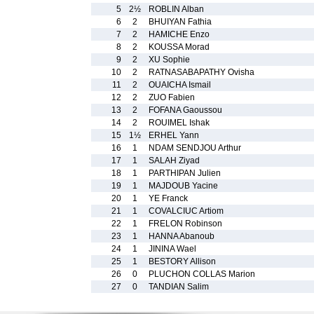
5
2½
ROBLIN Alban
6
2
BHUIYAN Fathia
7
2
HAMICHE Enzo
8
2
KOUSSA Morad
9
2
XU Sophie
10
2
RATNASABAPATHY Ovisha
11
2
OUAICHA Ismail
12
2
ZUO Fabien
13
2
FOFANA Gaoussou
14
2
ROUIMEL Ishak
15
1½
ERHEL Yann
16
1
NDAM SENDJOU Arthur
17
1
SALAH Ziyad
18
1
PARTHIPAN Julien
19
1
MAJDOUB Yacine
20
1
YE Franck
21
1
COVALCIUC Artiom
22
1
FRELON Robinson
23
1
HANNA Abanoub
24
1
JININA Wael
25
1
BESTORY Allison
26
0
PLUCHON COLLAS Marion
27
0
TANDIAN Salim