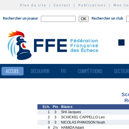
Plan du site
|
Contact
|
Publications
|
Mon C
Rechercher un joueur
Rechercher un club
ACCUEIL
DÉCOUVRIR
FFE
COMPÉTITIONS
SECTEU
Sco
R
Ech.
Pts
Blancs
1
3
SHI Jacques
2
3
SCHICKEL CAPPELLO Leo
3
3
NICOLAS PHINOSON Noah
4
2½
HAMIDA Adam