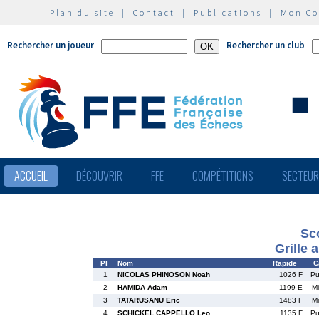
Plan du site
|
Contact
|
Publications
|
Mon C
Rechercher un joueur
Rechercher un club
ACCUEIL
DÉCOUVRIR
FFE
COMPÉTITIONS
SECTEU
Sco
Grille 
Pl
Nom
Rapide
C
1
NICOLAS PHINOSON Noah
1026 F
P
2
HAMIDA Adam
1199 E
M
3
TATARUSANU Eric
1483 F
M
4
SCHICKEL CAPPELLO Leo
1135 F
P