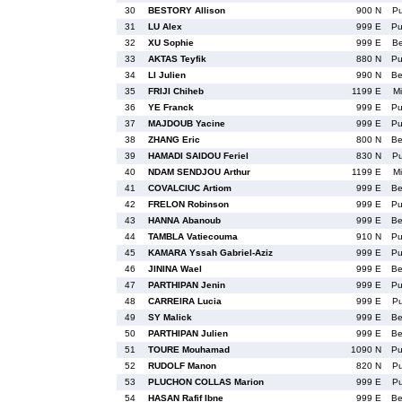
30
BESTORY Allison
900 N
P
31
LU Alex
999 E
P
32
XU Sophie
999 E
B
33
AKTAS Teyfik
880 N
P
34
LI Julien
990 N
B
35
FRIJI Chiheb
1199 E
M
36
YE Franck
999 E
P
37
MAJDOUB Yacine
999 E
P
38
ZHANG Eric
800 N
B
39
HAMADI SAIDOU Feriel
830 N
P
40
NDAM SENDJOU Arthur
1199 E
M
41
COVALCIUC Artiom
999 E
B
42
FRELON Robinson
999 E
P
43
HANNA Abanoub
999 E
B
44
TAMBLA Vatiecouma
910 N
P
45
KAMARA Yssah Gabriel-Aziz
999 E
P
46
JININA Wael
999 E
B
47
PARTHIPAN Jenin
999 E
P
48
CARREIRA Lucia
999 E
P
49
SY Malick
999 E
B
50
PARTHIPAN Julien
999 E
B
51
TOURE Mouhamad
1090 N
P
52
RUDOLF Manon
820 N
P
53
PLUCHON COLLAS Marion
999 E
P
54
HASAN Rafif Ibne
999 E
B