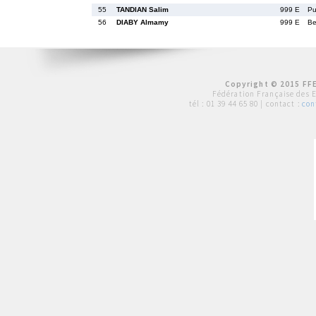
55
TANDIAN Salim
999 E
P
56
DIABY Almamy
999 E
B
Copyright © 2015 FFE
Fédération Française des 
tél :
01 39 44 65 80
| contact :
con