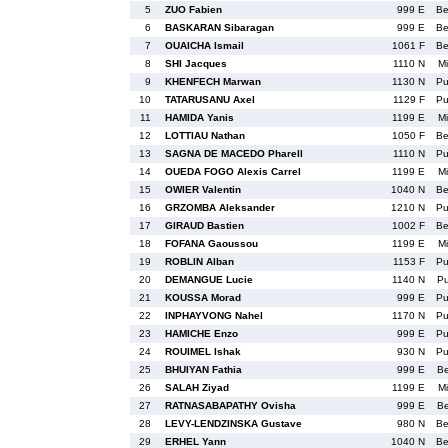
5
ZUO Fabien
999 E
B
6
BASKARAN Sibaragan
999 E
B
7
OUAICHA Ismail
1061 F
B
8
SHI Jacques
1110 N
M
9
KHENFECH Marwan
1130 N
P
10
TATARUSANU Axel
1129 F
P
11
HAMIDA Yanis
1199 E
M
12
LOTTIAU Nathan
1050 F
B
13
SAGNA DE MACEDO Pharell
1110 N
P
14
OUEDA FOGO Alexis Carrel
1199 E
M
15
OWIER Valentin
1040 N
B
16
GRZOMBA Aleksander
1210 N
P
17
GIRAUD Bastien
1002 F
B
18
FOFANA Gaoussou
1199 E
M
19
ROBLIN Alban
1153 F
P
20
DEMANGUE Lucie
1140 N
P
21
KOUSSA Morad
999 E
P
22
INPHAYVONG Nahel
1170 N
P
23
HAMICHE Enzo
999 E
P
24
ROUIMEL Ishak
930 N
P
25
BHUIYAN Fathia
999 E
B
26
SALAH Ziyad
1199 E
M
27
RATNASABAPATHY Ovisha
999 E
B
28
LEVY-LENDZINSKA Gustave
980 N
B
29
ERHEL Yann
1040 N
B