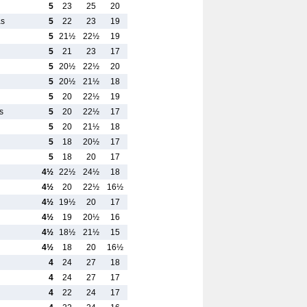
5
23
25
20
as
5
22
23
19
5
21½
22½
19
5
21
23
17
5
20½
22½
20
5
20½
21½
18
5
20
22½
19
s
5
20
22½
17
5
20
21½
18
5
18
20½
17
5
18
20
17
4½
22½
24½
18
4½
20
22½
16½
4½
19½
20
17
4½
19
20½
16
4½
18½
21½
15
4½
18
20
16½
4
24
27
18
4
24
27
17
4
22
24
17