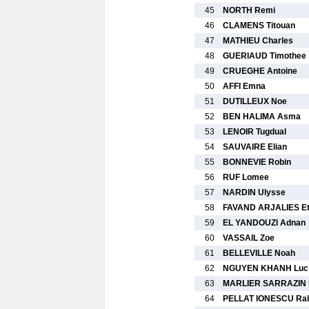
45
NORTH Remi
46
CLAMENS Titouan
47
MATHIEU Charles
48
GUERIAUD Timothee
49
CRUEGHE Antoine
50
AFFI Emna
51
DUTILLEUX Noe
52
BEN HALIMA Asma
53
LENOIR Tugdual
54
SAUVAIRE Elian
55
BONNEVIE Robin
56
RUF Lomee
57
NARDIN Ulysse
58
FAVAND ARJALIES Et
59
EL YANDOUZI Adnan
60
VASSAIL Zoe
61
BELLEVILLE Noah
62
NGUYEN KHANH Luc
63
MARLIER SARRAZIN 
64
PELLAT IONESCU Ral