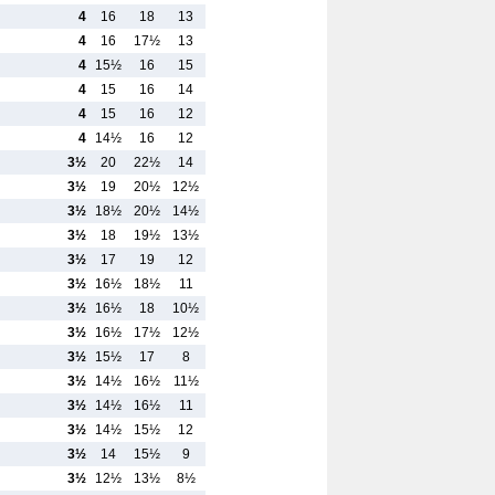
4
16
18
13
4
16
17½
13
4
15½
16
15
4
15
16
14
4
15
16
12
4
14½
16
12
3½
20
22½
14
3½
19
20½
12½
3½
18½
20½
14½
3½
18
19½
13½
3½
17
19
12
3½
16½
18½
11
3½
16½
18
10½
3½
16½
17½
12½
3½
15½
17
8
3½
14½
16½
11½
3½
14½
16½
11
3½
14½
15½
12
3½
14
15½
9
3½
12½
13½
8½