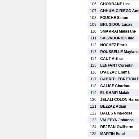
106
GHODBANE Lina
107
CHHUM-CIRIEGO Am
108
FOUCHE Simon
109
BRUGIDOU Lucas
110
SMARRAI Maissane
111
SALVADORICK Ilao
112
NOCHEZ Emrik
113
ROUSSELLE Maylane
114
CAUT Arthur
115
LENFANT Corentin
116
D'AUZAC Emma
117
CABRIT LEBRETON E
118
GALICE Charlotte
119
EL KHAIR Malak
120
JELALI-COLON Haro
121
BEZZAZ Adam
122
BALES Nina-Rose
123
VALEPYN Johanna
124
DEJEAN Gwilherm
125
MARTIN Estel