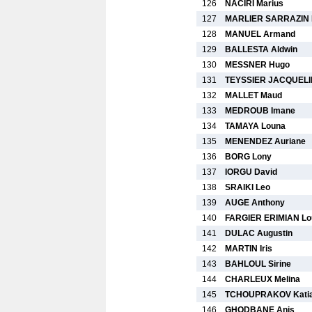
126
NACIRI Marius
127
MARLIER SARRAZIN 
128
MANUEL Armand
129
BALLESTA Aldwin
130
MESSNER Hugo
131
TEYSSIER JACQUELIN
132
MALLET Maud
133
MEDROUB Imane
134
TAMAYA Louna
135
MENENDEZ Auriane
136
BORG Lony
137
IORGU David
138
SRAIKI Leo
139
AUGE Anthony
140
FARGIER ERIMIAN Lo
141
DULAC Augustin
142
MARTIN Iris
143
BAHLOUL Sirine
144
CHARLEUX Melina
145
TCHOUPRAKOV Kati
146
GHODBANE Anis