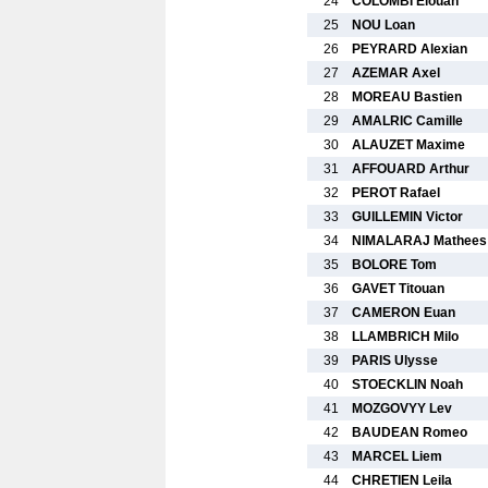
24
COLOMBI Elouan
25
NOU Loan
26
PEYRARD Alexian
27
AZEMAR Axel
28
MOREAU Bastien
29
AMALRIC Camille
30
ALAUZET Maxime
31
AFFOUARD Arthur
32
PEROT Rafael
33
GUILLEMIN Victor
34
NIMALARAJ Mathees
35
BOLORE Tom
36
GAVET Titouan
37
CAMERON Euan
38
LLAMBRICH Milo
39
PARIS Ulysse
40
STOECKLIN Noah
41
MOZGOVYY Lev
42
BAUDEAN Romeo
43
MARCEL Liem
44
CHRETIEN Leila