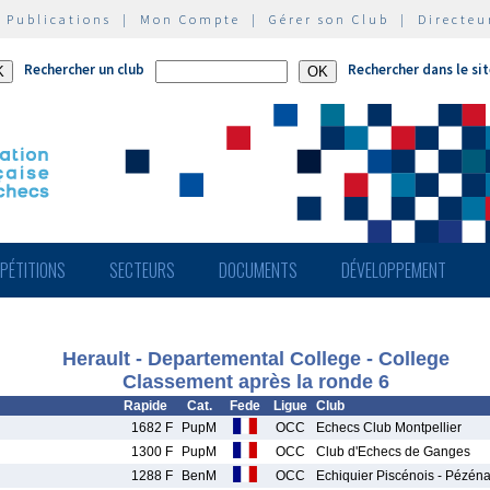
|
Publications
|
Mon Compte
|
Gérer son Club
|
Directeu
Rechercher un club
Rechercher dans le si
PÉTITIONS
SECTEURS
DOCUMENTS
DÉVELOPPEMENT
Herault - Departemental College - College
Classement après la ronde 6
Rapide
Cat.
Fede
Ligue
Club
1682 F
PupM
OCC
Echecs Club Montpellier
1300 F
PupM
OCC
Club d'Echecs de Ganges
1288 F
BenM
OCC
Echiquier Piscénois - Pézén