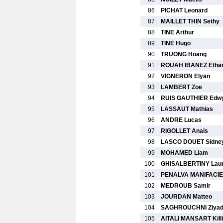
86
PICHAT Leonard
87
MAILLET THIN Sethy
88
TINE Arthur
89
TINE Hugo
90
TRUONG Hoang
91
ROUAH IBANEZ Etha
92
VIGNERON Elyan
93
LAMBERT Zoe
94
RUIS GAUTHIER Edw
95
LASSAUT Mathias
96
ANDRE Lucas
97
RIGOLLET Anais
98
LASCO DOUET Sidne
99
MOHAMED Liam
100
GHISALBERTINY Lau
101
PENALVA MANIFACIE
102
MEDROUB Samir
103
JOURDAN Matteo
104
SAGHROUCHNI Ziya
105
AITALI MANSART Kill