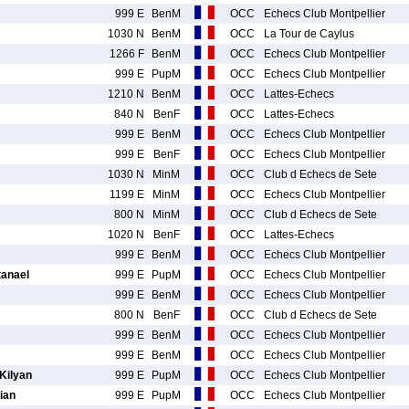
999 E
BenM
OCC
Echecs Club Montpellier
1030 N
BenM
OCC
La Tour de Caylus
1266 F
BenM
OCC
Echecs Club Montpellier
999 E
PupM
OCC
Echecs Club Montpellier
1210 N
BenM
OCC
Lattes-Echecs
840 N
BenF
OCC
Lattes-Echecs
999 E
BenM
OCC
Echecs Club Montpellier
999 E
BenF
OCC
Echecs Club Montpellier
1030 N
MinM
OCC
Club d Echecs de Sete
1199 E
MinM
OCC
Echecs Club Montpellier
800 N
MinM
OCC
Club d Echecs de Sete
1020 N
BenF
OCC
Lattes-Echecs
999 E
BenM
OCC
Echecs Club Montpellier
anael
999 E
PupM
OCC
Echecs Club Montpellier
999 E
BenM
OCC
Echecs Club Montpellier
800 N
BenF
OCC
Club d Echecs de Sete
999 E
BenM
OCC
Echecs Club Montpellier
999 E
BenM
OCC
Echecs Club Montpellier
Kilyan
999 E
PupM
OCC
Echecs Club Montpellier
ian
999 E
PupM
OCC
Echecs Club Montpellier