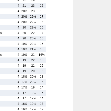
4
22
24
16
4
21
23
16
4
20½
23
16
4
20½
22½
17
4
20½
22½
16
4
20
22½
15
as
4
20
22
14
4
20
20½
16
4
19½
22½
16
4
19½
21½
16
as
4
19½
21
16½
4
19
22
13
4
19
21
15
4
19
20
15
4
18½
20½
13
4
17½
20½
15
4
17½
19
14
4
17
19½
15
4
17
17½
14
4
16½
19½
13
4
16½
17½
12