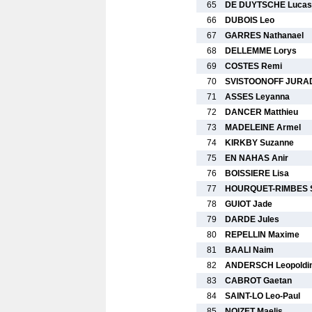
65
DE DUYTSCHE Lucas
66
DUBOIS Leo
67
GARRES Nathanael
68
DELLEMME Lorys
69
COSTES Remi
70
SVISTOONOFF JURAD
71
ASSES Leyanna
72
DANCER Matthieu
73
MADELEINE Armel
74
KIRKBY Suzanne
75
EN NAHAS Anir
76
BOISSIERE Lisa
77
HOURQUET-RIMBES 
78
GUIOT Jade
79
DARDE Jules
80
REPELLIN Maxime
81
BAALI Naim
82
ANDERSCH Leopoldi
83
CABROT Gaetan
84
SAINT-LO Leo-Paul
85
NOIZET Maelis