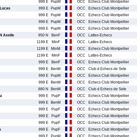
999 E
PupM
OCC
Echecs Club Montpellier
Lucas
999 E
PupM
OCC
Echecs Club Montpellier
999 E
PupM
OCC
Echecs Club Montpellier
999 E
PupM
OCC
Echecs Club Montpellier
999 E
PupM
OCC
Echecs Club Montpellier
 Axelle
950 N
BenF
OCC
Lattes-Echecs
1199 E
MinF
OCC
Lattes-Echecs
1199 E
MinM
OCC
Echecs Club Montpellier
1199 E
MinF
OCC
Lattes-Echecs
999 E
BenF
OCC
Echecs Club Montpellier
999 E
BenM
OCC
Club d Echecs de Sete
999 E
PupM
OCC
Echecs Club Montpellier
999 E
BenM
OCC
Echecs Club Montpellier
880 N
BenM
OCC
Club d Echecs de Sete
u
999 E
PupF
OCC
Echecs Club Montpellier
999 E
BenM
OCC
Echecs Club Montpellier
999 E
PupF
OCC
Echecs Club Montpellier
999 E
PupF
OCC
Echecs Club Montpellier
999 E
PupF
OCC
Echecs Club Montpellier
a
999 E
PupF
OCC
Echecs Club Montpellier
999 E
PupM
OCC
Echecs Club Montpellier