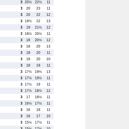
3
20½
22½
11
3
20
23
11
3
20
22
12
3
19½
22
13
3
19
21½
12
3
18½
20½
11
3
18
20½
12
3
18
20
13
3
18
20
11
3
18
20
10
3
18
19
11
3
17½
19½
13
3
17½
19½
11
3
17½
19
11
3
17½
18½
12
3
17
18½
11
3
16½
17½
11
3
16
18
11
3
16
17
10
3
15½
17½
11
3
15½
17½
10