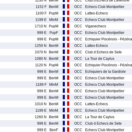
1130 N
BenM
OCC
Club d'Echecs de Lavérune
1152 F
BenM
OCC
Echecs Club Montpellier
1100 F
PupM
OCC
Lattes-Echecs
1199 E
MinM
OCC
Echecs Club Montpellier
1710 N
PupM
OCC
Viganechecs
999 E
PupF
OCC
Echecs Club Montpellier
999 E
PupM
OCC
Echiquier Piscénois - Pézén
1250 N
BenM
OCC
Lattes-Echecs
1070 N
BenM
OCC
Club d Echecs de Sete
1080 N
BenM
OCC
La Tour de Caylus
1120 N
PupM
OCC
Echiquier Piscénois - Pézén
999 E
BenM
OCC
Echiquiers de la Gardiole
999 E
BenM
OCC
Echecs Club Montpellier
1189 F
MinM
OCC
Echecs Club Montpellier
999 E
BenM
OCC
Echecs Club Montpellier
999 E
BenM
OCC
Echecs Club Montpellier
1010 N
BenM
OCC
Lattes-Echecs
1199 E
MinM
OCC
Echecs Club Montpellier
1260 N
BenM
OCC
La Tour de Caylus
999 E
BenM
OCC
Club d Echecs de Sete
999 E
BenF
OCC
Echecs Club Montpellier