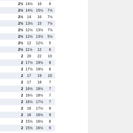
2½
14½
16
6
2½
14½
15½
7½
2½
14
16
7½
2½
13½
15
7½
2½
12½
13½
7½
2½
12½
13½
5½
2½
12
12½
5
2½
11½
12
6
2
20
22
10
2
17½
19½
8
2
17½
19½
8
2
17
19
10
2
17
18
7
2
16½
18½
7
2
16½
18½
7
2
16½
17½
7
2
16
17½
8
2
16
16½
9
2
15½
16½
8
2
15½
16½
6