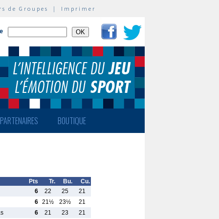
rs de Groupes
|
Imprimer
te
PARTENAIRES
BOUTIQUE
Pts
Tr.
Bu.
Cu.
6
22
25
21
6
21½
23½
21
as
6
21
23
21