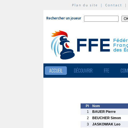
Plan du site
|
Contact
Rechercher un joueur
ACCUEIL
DÉCOUVRIR
FFE
COM
Pl
Nom
1
BAUER Pierre
2
BEUCHER Simon
3
JASKOWIAK Leo