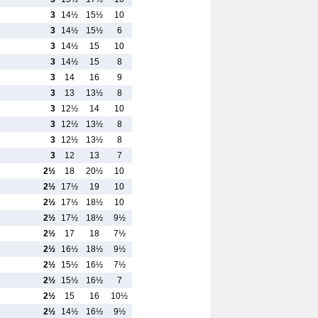
3
14½
15½
10
3
14½
15½
6
3
14½
15
10
3
14½
15
8
3
14
16
9
3
13
13½
8
3
12½
14
10
3
12½
13½
8
3
12½
13½
8
3
12
13
7
2½
18
20½
10
2½
17½
19
10
2½
17½
18½
10
2½
17½
18½
9½
2½
17
18
7½
2½
16½
18½
9½
2½
15½
16½
7½
2½
15½
16½
7
2½
15
16
10½
2½
14½
16½
9½