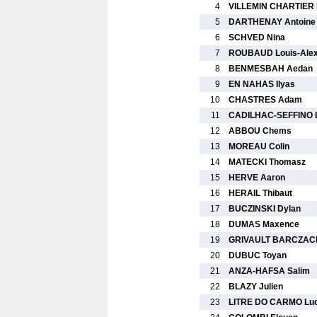
4
VILLEMIN CHARTIER 
5
DARTHENAY Antoine
6
SCHVED Nina
7
ROUBAUD Louis-Ale
8
BENMESBAH Aedan
9
EN NAHAS Ilyas
10
CHASTRES Adam
11
CADILHAC-SEFFINO 
12
ABBOU Chems
13
MOREAU Colin
14
MATECKI Thomasz
15
HERVE Aaron
16
HERAIL Thibaut
17
BUCZINSKI Dylan
18
DUMAS Maxence
19
GRIVAULT BARCZACK
20
DUBUC Toyan
21
ANZA-HAFSA Salim
22
BLAZY Julien
23
LITRE DO CARMO Lu