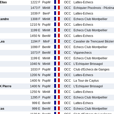
Elias
1222 F
PupM
OCC
Lattes-Echecs
1473 F
MinM
OCC
Echiquier Piscénois - Pézén
1039 F
BenF
OCC
Lattes-Echecs
xandre
1308 F
MinM
OCC
Echecs Club Montpellier
1210 N
PupM
OCC
Lattes-Echecs
1199 E
MinM
OCC
Echecs Club Montpellier
1450 N
BenM
OCC
Lattes-Echecs
Lea
1194 F
MinF
OCC
Cavalier de Trencavel Bézier
1099 F
BenM
OCC
Echecs Club Montpellier
1073 F
BenM
OCC
Viganechecs
1199 E
MinM
OCC
Echecs Club Montpellier
1040 N
MinM
OCC
L'Echiquier Brissagol
1033 F
PupM
OCC
Club d'Echecs de Ganges
1200 N
PupM
OCC
Lattes-Echecs
1400 N
PupM
OCC
La Tour de Caylus
 Pierre
1400 N
PupM
OCC
L'Echiquier Brissagol
1250 N
MinM
OCC
Lattes-Echecs
1295 F
PupM
OCC
Echecs Club Montpellier
999 E
BenM
OCC
Lattes-Echecs
cas
999 E
BenM
OCC
Echecs Club Montpellier