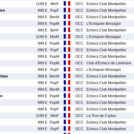
1199 E
MinF
OCC
Echecs Club Montpellier
bre
999 E
PupF
OCC
Echecs Club Montpellier
999 E
BenM
OCC
Echecs Club Montpellier
999 E
PupM
OCC
L'Echiquier Brissagol
999 E
BenF
OCC
Echecs Club Montpellier
1199 E
MinM
OCC
L'Echiquier Brissagol
999 E
PupM
OCC
Echecs Club Montpellier
999 E
PupF
OCC
Echecs Club Montpellier
999 E
PupM
OCC
Echecs Club Montpellier
999 E
PupM
OCC
Club d'Echecs de Lavérune
999 E
PupF
OCC
L'Echiquier Brissagol
than
999 E
BenM
OCC
Echecs Club Montpellier
999 E
PupF
OCC
Echecs Club Montpellier
999 E
BenM
OCC
Echecs Club Montpellier
un
999 E
PupM
OCC
Echecs Club Montpellier
999 E
PupM
OCC
Echecs Club Montpellier
999 E
PupF
OCC
Echecs Club Montpellier
1199 E
MinF
OCC
La Tour de Caylus
999 E
PupM
OCC
Echecs Club Montpellier
999 E
PupF
OCC
Echecs Club Montpellier