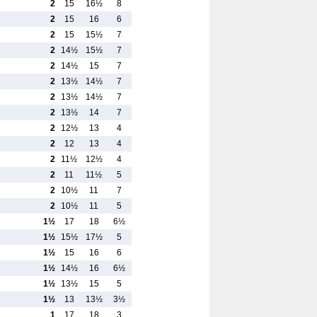
2
15
16½
8
2
15
16
6
2
15
15½
7
2
14½
15½
7
2
14½
15
7
2
13½
14½
7
2
13½
14½
7
2
13½
14
7
2
12½
13
4
2
12
13
4
2
11½
12½
4
2
11
11½
5
2
10½
11
7
2
10½
11
5
1½
17
18
6½
1½
15½
17½
5
1½
15
16
6
1½
14½
16
6½
1½
13½
15
5
1½
13
13½
3½
1
17
18
3