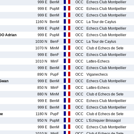
999 E
BenM
OCC
Echecs Club Montpellier
999 E
PupM
OCC
Echecs Club Montpellier
999 E
BenM
OCC
Echecs Club Montpellier
1160 N
BenM
OCC
La Tour de Caylus
999 E
PupM
OCC
Echecs Club Montpellier
O Adrian
999 E
PupM
OCC
Echecs Club Montpellier
1030 N
BenF
OCC
La Tour de Caylus
1070 N
MinM
OCC
Club d Echecs de Sete
999 E
BenF
OCC
Echecs Club Montpellier
1010 N
MinF
OCC
Lattes-Echecs
999 E
BenM
OCC
Echecs Club Montpellier
890 N
PupF
OCC
Viganechecs
Swan
999 E
BenM
OCC
Echecs Club Montpellier
850 N
MinF
OCC
Lattes-Echecs
880 N
MinM
OCC
Club d Echecs de Sete
999 E
BenM
OCC
Echecs Club Montpellier
999 E
BenM
OCC
Echecs Club Montpellier
ne
1180 N
PupF
OCC
Club d Echecs de Sete
950 N
PupM
OCC
L'Echiquier Brissagol
999 E
BenM
OCC
Echecs Club Montpellier
1010 N
MinF
OCC
Club d Echecs de Sete