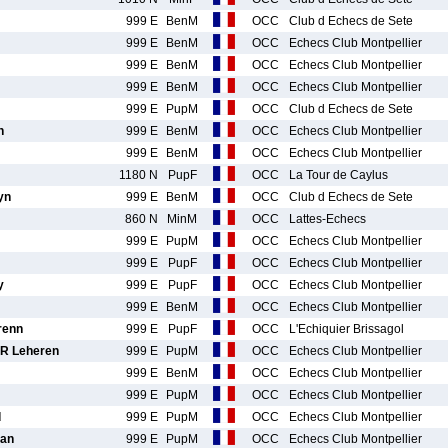
999 E
BenM
OCC
Club d Echecs de Sete
999 E
BenM
OCC
Echecs Club Montpellier
999 E
BenM
OCC
Echecs Club Montpellier
999 E
BenM
OCC
Echecs Club Montpellier
999 E
PupM
OCC
Club d Echecs de Sete
n
999 E
BenM
OCC
Echecs Club Montpellier
999 E
BenM
OCC
Echecs Club Montpellier
1180 N
PupF
OCC
La Tour de Caylus
yn
999 E
BenM
OCC
Club d Echecs de Sete
860 N
MinM
OCC
Lattes-Echecs
999 E
PupM
OCC
Echecs Club Montpellier
999 E
PupF
OCC
Echecs Club Montpellier
y
999 E
PupF
OCC
Echecs Club Montpellier
999 E
BenM
OCC
Echecs Club Montpellier
renn
999 E
PupF
OCC
L'Echiquier Brissagol
R Leheren
999 E
PupM
OCC
Echecs Club Montpellier
999 E
BenM
OCC
Echecs Club Montpellier
999 E
PupM
OCC
Echecs Club Montpellier
d
999 E
PupM
OCC
Echecs Club Montpellier
ian
999 E
PupM
OCC
Echecs Club Montpellier