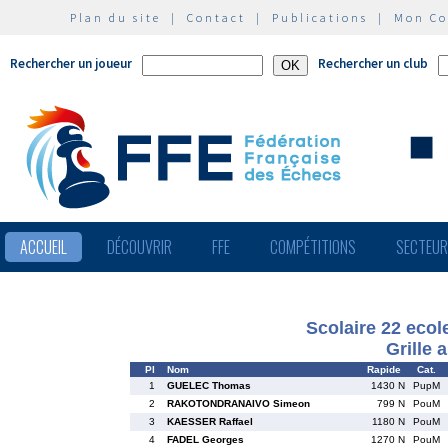
Plan du site
|
Contact
|
Publications
|
Mon C
Rechercher un joueur
Rechercher un club
ACCUEIL
DÉCOUVRIR
FFE
COMPÉTITIONS
SECTEU
Scolaire 22 eco
Grille 
Pl
Nom
Rapide
Cat.
1
GUELEC Thomas
1430 N
PupM
2
RAKOTONDRANAIVO Simeon
799 N
PouM
3
KAESSER Raffael
1180 N
PouM
4
FADEL Georges
1270 N
PouM