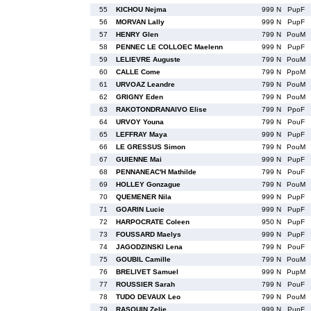
55
KICHOU Nejma
999 N
PupF
56
MORVAN Lally
999 N
PupF
57
HENRY Glen
799 N
PouM
58
PENNEC LE COLLOEC Maelenn
999 N
PupF
59
LELIEVRE Auguste
799 N
PouM
60
CALLE Come
799 N
PpoM
61
URVOAZ Leandre
799 N
PouM
62
GRIGNY Eden
799 N
PouM
63
RAKOTONDRANAIVO Elise
799 N
PpoF
64
URVOY Youna
799 N
PouF
65
LEFFRAY Maya
999 N
PupF
66
LE GRESSUS Simon
799 N
PouM
67
GUIENNE Mai
999 N
PupF
68
PENNANEAC'H Mathilde
799 N
PouF
69
HOLLEY Gonzague
799 N
PouM
70
QUEMENER Nila
999 N
PupF
71
GOARIN Lucie
999 N
PupF
72
HARPOCRATE Coleen
950 N
PupF
73
FOUSSARD Maelys
999 N
PupF
74
JAGODZINSKI Lena
799 N
PouF
75
GOUBIL Camille
799 N
PouM
76
BRELIVET Samuel
999 N
PupM
77
ROUSSIER Sarah
799 N
PouF
78
TUDO DEVAUX Leo
799 N
PouM
79
RASQUIN Zelie
999 N
PupF