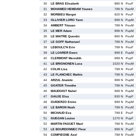
30
LE BRAS Elisabeth
980 N
PouF
31
MOHAMED HEMDAM Younes
799 N
PpoM
32
MORBIEU Margot
920 N
PouF
33
OLLIVIER LORO Yann
999 N
PupM
34
AMBERT Titouan
799 N
PouM
35
LE MER Adam
999 N
PupM
36
LE MAITRE Quentin
960 N
PouM
37
LE GOFF Nathanael
799 N
PouM
38
LEBOULC'H Erin
799 N
PouF
39
LE LOARER Ewen
999 E
PupM
40
CLERMONT Meredith
999 N
PupF
41
LE BRIGNONEN Luca
1020 N
PouM
42
COLIN Lisa
799 N
PouF
43
LE FLANCHEC Mathis
799 N
PouM
44
ARZUL Anatole
999 N
PupM
45
GOATER Timothe
799 N
PouM
46
MAUDOIGT Nahel
999 N
PupM
47
GAUJE Elsa
930 N
PupF
48
GUIDERZO Ennio
999 N
PupM
49
LE BARON Noah
799 N
PouM
50
MICHAUD Eva
799 E
PouF
51
GUEGAN Louise
1270 N
PupF
52
MARTIN FAGUET Mael
799 N
PouM
53
LE BOURDONNEC Fleur
999 N
PupF
54
COMPIEGNE Axel
799 N
PouM