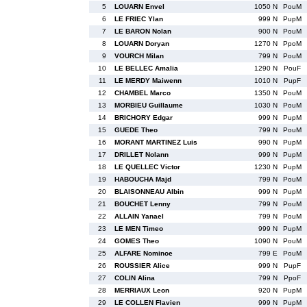
5
LOUARN Envel
1050 N
PouM
6
LE FRIEC Ylan
999 N
PupM
7
LE BARON Nolan
900 N
PouM
8
LOUARN Doryan
1270 N
PpoM
9
VOURCH Milan
799 N
PouM
10
LE BELLEC Amalia
1290 N
PouF
11
LE MERDY Maiwenn
1010 N
PupF
12
CHAMBEL Marco
1350 N
PouM
13
MORBIEU Guillaume
1030 N
PouM
14
BRICHORY Edgar
999 N
PupM
15
GUEDE Theo
799 N
PouM
16
MORANT MARTINEZ Luis
990 N
PupM
17
DRILLET Nolann
999 N
PupM
18
LE QUELLEC Victor
1230 N
PupM
19
HABOUCHA Majd
799 N
PouM
20
BLAISONNEAU Albin
999 N
PupM
21
BOUCHET Lenny
799 N
PouM
22
ALLAIN Yanael
799 N
PouM
23
LE MEN Timeo
999 N
PupM
24
GOMES Theo
1090 N
PouM
25
ALFARE Nominoe
799 E
PouM
26
ROUSSIER Alice
999 N
PupF
27
COLIN Alina
799 N
PpoF
28
MERRIAUX Leon
920 N
PupM
29
LE COLLEN Flavien
999 N
PupM