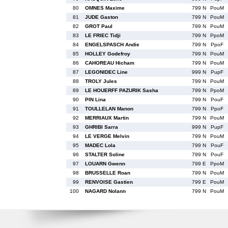
80
OMNES Maxime
799 N
PouM
81
JUDE Gaston
799 N
PouM
82
GROT Paul
799 N
PouM
83
LE FRIEC Tidji
799 N
PpoM
84
ENGELSPASCH Andie
799 N
PpoF
85
HOLLEY Godefroy
799 N
PouM
86
CAHOREAU Hicham
799 N
PouM
87
LEGONIDEC Line
999 N
PupF
88
TROLY Jules
799 N
PouM
89
LE HOUERFF PAZURIK Sasha
799 N
PpoM
90
PIN Lina
799 N
PouF
91
TOULLELAN Manon
799 N
PpoF
92
MERRIAUX Martin
799 N
PouM
93
GHRIBI Sarra
999 N
PupF
94
LE VERGE Melvin
799 N
PouM
95
MADEC Lola
799 N
PouF
96
STALTER Soline
799 N
PouF
97
LOUARN Gwenn
799 E
PpoM
98
BRUSSELLE Roan
799 N
PouM
99
RENVOISE Gastien
799 E
PouM
100
NAGARD Nolann
799 N
PouM