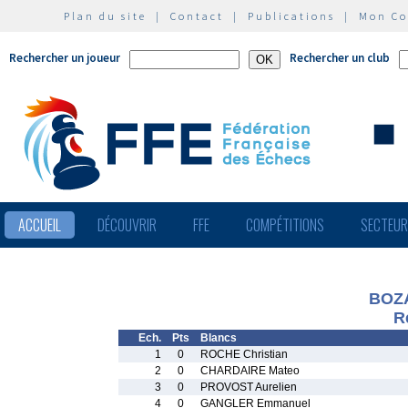
Plan du site
|
Contact
|
Publications
|
Mon C
Rechercher un joueur
Rechercher un club
ACCUEIL
DÉCOUVRIR
FFE
COMPÉTITIONS
SECTEU
BOZA
R
Ech.
Pts
Blancs
1
0
ROCHE Christian
2
0
CHARDAIRE Mateo
3
0
PROVOST Aurelien
4
0
GANGLER Emmanuel