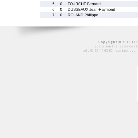
5
0
FOURCHE Bernard
6
0
DUSSEAUX Jean-Raymond
7
0
ROLAND Philippe
Copyright © 2015 FFE
Fédération Française des 
tél :
01 39 44 65 80
| contact :
con