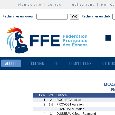
Plan du site
|
Contact
|
Publications
|
Mon C
Rechercher un joueur
Rechercher un club
ACCUEIL
DÉCOUVRIR
FFE
COMPÉTITIONS
SECTEU
BOZA
R
Ech.
Pts
Blancs
1
2
ROCHE Christian
2
1½
PROVOST Aurelien
3
1
CHARDAIRE Mateo
4
1
DUSSEAUX Jean-Raymond