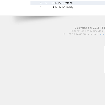
5
0
BERTAIL Patrice
6
0
LORENTZ Teddy
Copyright © 2015 FFE
Fédération Française des 
tél :
01 39 44 65 80
| contact :
con