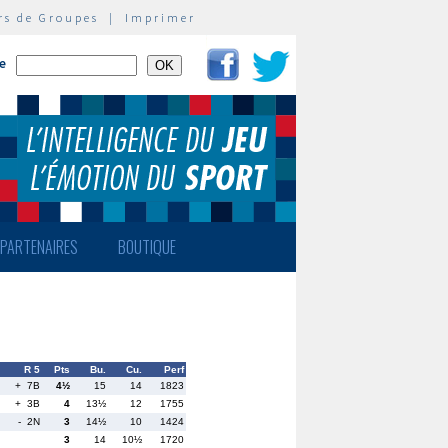
rs de Groupes
|
Imprimer
te
PARTENAIRES
BOUTIQUE
R 5
Pts
Bu.
Cu.
Perf
+ 7B
4½
15
14
1823
+ 3B
4
13½
12
1755
- 2N
3
14½
10
1424
3
14
10½
1720