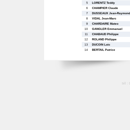
5
LORENTZ Teddy
6
CHAMPIER Claude
7
DUSSEAUX Jean-Raymon
8
VIDAL Jean-Marc
9
CHARDAIRE Mateo
10
GANGLER Emmanuel
11
CHABAUD Philippe
12
ROLAND Philippe
13
DUCOIN Loic
14
BERTAIL Patrice
tél :