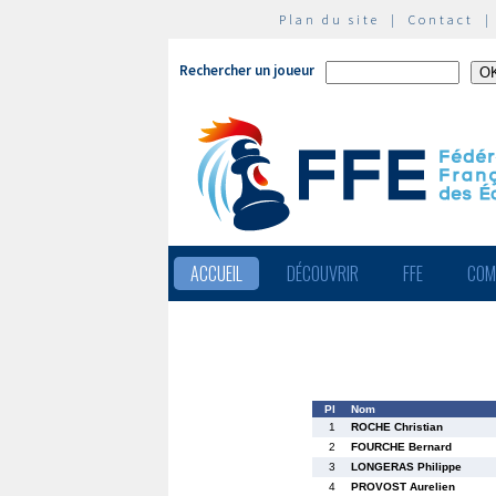
Plan du site
|
Contact
Rechercher un joueur
ACCUEIL
DÉCOUVRIR
FFE
COM
Pl
Nom
1
ROCHE Christian
2
FOURCHE Bernard
3
LONGERAS Philippe
4
PROVOST Aurelien