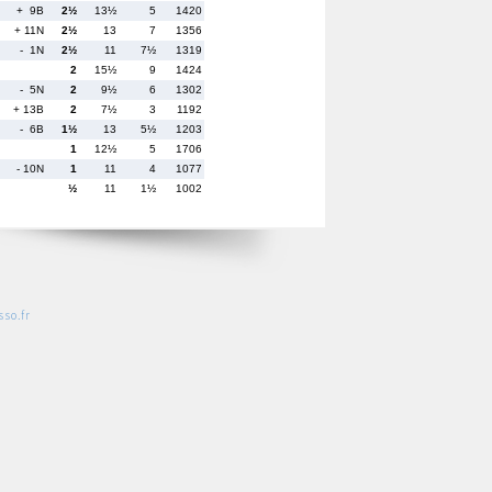
+ 9B
2½
13½
5
1420
+ 11N
2½
13
7
1356
- 1N
2½
11
7½
1319
2
15½
9
1424
- 5N
2
9½
6
1302
+ 13B
2
7½
3
1192
- 6B
1½
13
5½
1203
1
12½
5
1706
- 10N
1
11
4
1077
½
11
1½
1002
so.fr