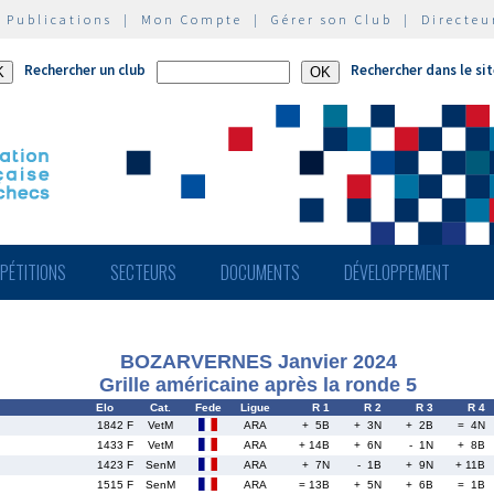
|
Publications
|
Mon Compte
|
Gérer son Club
|
Directeu
Rechercher un club
Rechercher dans le si
PÉTITIONS
SECTEURS
DOCUMENTS
DÉVELOPPEMENT
BOZARVERNES Janvier 2024
Grille américaine après la ronde 5
Elo
Cat.
Fede
Ligue
R 1
R 2
R 3
R 4
1842 F
VetM
ARA
+ 5B
+ 3N
+ 2B
= 4N
1433 F
VetM
ARA
+ 14B
+ 6N
- 1N
+ 8B
1423 F
SenM
ARA
+ 7N
- 1B
+ 9N
+ 11B
1515 F
SenM
ARA
= 13B
+ 5N
+ 6B
= 1B