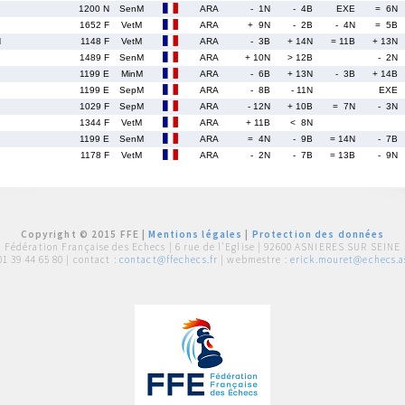
1200 N
SenM
ARA
- 1N
- 4B
EXE
= 6N
1652 F
VetM
ARA
+ 9N
- 2B
- 4N
= 5B
d
1148 F
VetM
ARA
- 3B
+ 14N
= 11B
+ 13N
1489 F
SenM
ARA
+ 10N
> 12B
- 2N
1199 E
MinM
ARA
- 6B
+ 13N
- 3B
+ 14B
1199 E
SepM
ARA
- 8B
- 11N
EXE
1029 F
SepM
ARA
- 12N
+ 10B
= 7N
- 3N
1344 F
VetM
ARA
+ 11B
< 8N
1199 E
SenM
ARA
= 4N
- 9B
= 14N
- 7B
1178 F
VetM
ARA
- 2N
- 7B
= 13B
- 9N
Copyright © 2015 FFE |
Mentions légales
|
Protection des données
Fédération Française des Echecs |
6 rue de l'Eglise | 92600 ASNIERES SUR SEINE
01 39 44 65 80
| contact :
contact@ffechecs.fr
| webmestre :
erick.mouret@echecs.as