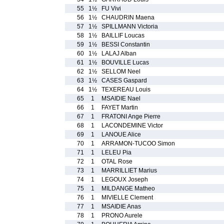
55
1½
FU Vivi
56
1½
CHAUDRIN Maena
57
1½
SPILLMANN Victoria
58
1½
BAILLIF Loucas
59
1½
BESSI Constantin
60
1½
LALAJ Alban
61
1½
BOUVILLE Lucas
62
1½
SELLOM Neel
63
1½
CASES Gaspard
64
1½
TEXEREAU Louis
65
1
MSAIDIE Nael
66
1
FAYET Martin
67
1
FRATONI Ange Pierre
68
1
LACONDEMINE Victor
69
1
LANOUE Alice
70
1
ARRAMON-TUCOO Simon
71
1
LELEU Pia
72
1
OTAL Rose
73
1
MARRILLIET Marius
74
1
LEGOUX Joseph
75
1
MILDANGE Matheo
76
1
MIVIELLE Clement
77
1
MSAIDIE Anas
78
1
PRONO Aurele