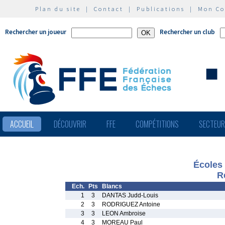
Plan du site
|
Contact
|
Publications
|
Mon C
Rechercher un joueur
Rechercher un club
ACCUEIL
DÉCOUVRIR
FFE
COMPÉTITIONS
SECTEU
Écoles
R
Ech.
Pts
Blancs
1
3
DANTAS Judd-Louis
2
3
RODRIGUEZ Antoine
3
3
LEON Ambroise
4
3
MOREAU Paul