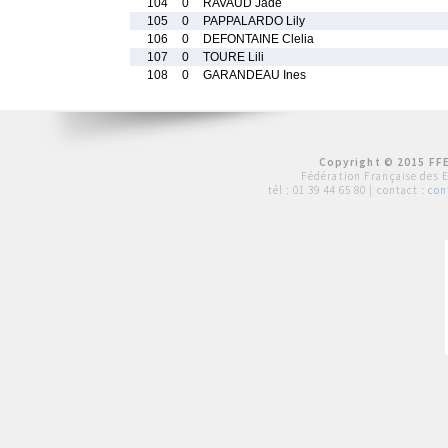
104
0
RAVAUD Jade
105
0
PAPPALARDO Lily
106
0
DEFONTAINE Clelia
107
0
TOURE Lili
108
0
GARANDEAU Ines
Copyright © 2015 FFE
Fédération Française des 
tél :
01 39 44 65 80
| contact :
con