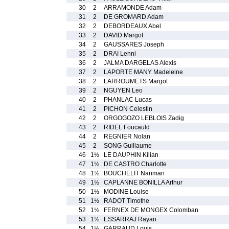
30
2
ARRAMONDE Adam
31
2
DE GROMARD Adam
32
2
DEBORDEAUX Abel
33
2
DAVID Margot
34
2
GAUSSARES Joseph
35
2
DRAI Lenni
36
2
JALMA DARGELAS Alexis
37
2
LAPORTE MANY Madeleine
38
2
LARROUMETS Margot
39
2
NGUYEN Leo
40
2
PHANLAC Lucas
41
2
PICHON Celestin
42
2
ORGOGOZO LEBLOIS Zadig
43
2
RIDEL Foucauld
44
2
REGNIER Nolan
45
2
SONG Guillaume
46
1½
LE DAUPHIN Kilian
47
1½
DE CASTRO Charlotte
48
1½
BOUCHELIT Nariman
49
1½
CAPLANNE BONILLA Arthur
50
1½
MODINE Louise
51
1½
RADOT Timothe
52
1½
FERNEX DE MONGEX Colomban
53
1½
ESSARRAJ Rayan
54
1½
GARRAUD Louis