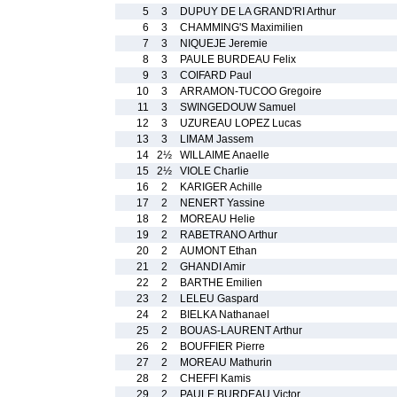
5
3
DUPUY DE LA GRAND'RI Arthur
6
3
CHAMMING'S Maximilien
7
3
NIQUEJE Jeremie
8
3
PAULE BURDEAU Felix
9
3
COIFARD Paul
10
3
ARRAMON-TUCOO Gregoire
11
3
SWINGEDOUW Samuel
12
3
UZUREAU LOPEZ Lucas
13
3
LIMAM Jassem
14
2½
WILLAIME Anaelle
15
2½
VIOLE Charlie
16
2
KARIGER Achille
17
2
NENERT Yassine
18
2
MOREAU Helie
19
2
RABETRANO Arthur
20
2
AUMONT Ethan
21
2
GHANDI Amir
22
2
BARTHE Emilien
23
2
LELEU Gaspard
24
2
BIELKA Nathanael
25
2
BOUAS-LAURENT Arthur
26
2
BOUFFIER Pierre
27
2
MOREAU Mathurin
28
2
CHEFFI Kamis
29
2
PAULE BURDEAU Victor