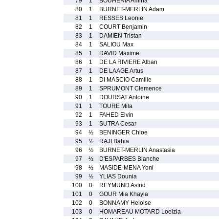
79
1
BOUHERIA Amina
80
1
BURNET-MERLIN Adam
81
1
RESSES Leonie
82
1
COURT Benjamin
83
1
DAMIEN Tristan
84
1
SALIOU Max
85
1
DAVID Maxime
86
1
DE LA RIVIERE Alban
87
1
DE LAAGE Artus
88
1
DI MASCIO Camille
89
1
SPRUMONT Clemence
90
1
DOURSAT Antoine
91
1
TOURE Mila
92
1
FAHED Elvin
93
1
SUTRA Cesar
94
½
BENINGER Chloe
95
½
RAJI Bahia
96
½
BURNET-MERLIN Anastasia
97
½
D'ESPARBES Blanche
98
½
MASIDE-MENA Yoni
99
½
YLIAS Dounia
100
0
REYMUND Astrid
101
0
GOUR Mia Khayla
102
0
BONNAMY Heloise
103
0
HOMAREAU MOTARD Loeizia