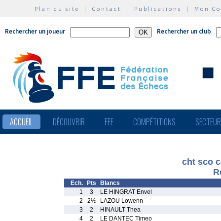
Plan du site
|
Contact
|
Publications
|
Mon C
Rechercher un joueur
Rechercher un club
ACCUEIL
DÉCOUVRIR
FFE
COMPÉTITIONS
SECTEU
cht sco 
R
Ech.
Pts
Blancs
1
3
LE HINGRAT Envel
2
2½
LAZOU Lowenn
3
2
HINAULT Thea
4
2
LE DANTEC Timeo