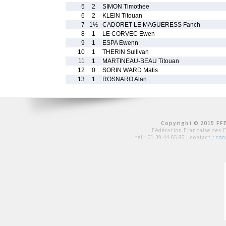
5
2
SIMON Timothee
6
2
KLEIN Titouan
7
1½
CADORET LE MAGUERESS Fanch
8
1
LE CORVEC Ewen
9
1
ESPA Ewenn
10
1
THERIN Sullivan
11
1
MARTINEAU-BEAU Titouan
12
0
SORIN WARD Matis
13
1
ROSNARO Alan
Copyright © 2015 FFE
Fédération Française des 
tél :
01 39 44 65 80
| contact :
con