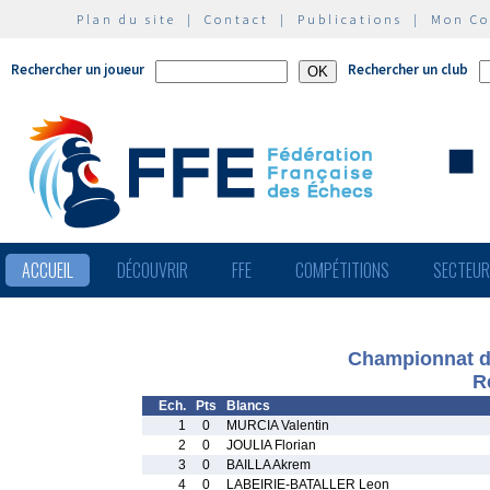
Plan du site
|
Contact
|
Publications
|
Mon C
Rechercher un joueur
Rechercher un club
ACCUEIL
DÉCOUVRIR
FFE
COMPÉTITIONS
SECTEU
Championnat de
R
Ech.
Pts
Blancs
1
0
MURCIA Valentin
2
0
JOULIA Florian
3
0
BAILLA Akrem
4
0
LABEIRIE-BATALLER Leon