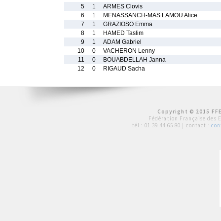
5
1
ARMES Clovis
6
1
MENASSANCH-MAS LAMOU Alice
7
1
GRAZIOSO Emma
8
1
HAMED Taslim
9
1
ADAM Gabriel
10
0
VACHERON Lenny
11
0
BOUABDELLAH Janna
12
0
RIGAUD Sacha
Copyright © 2015 FFE
Fédération Française des 
tél :
01 39 44 65 80
| contact :
con