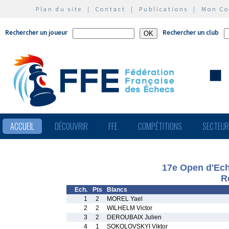
Plan du site
|
Contact
|
Publications
|
Mon C
Rechercher un joueur
Rechercher un club
ACCUEIL
DÉCOUVRIR
FFE
COMPÉTITIONS
SECTEU
17e Open d'Ech
R
Ech.
Pts
Blancs
1
2
MOREL Yael
2
2
WILHELM Victor
3
2
DEROUBAIX Julien
4
1
SOKOLOVSKYI Viktor