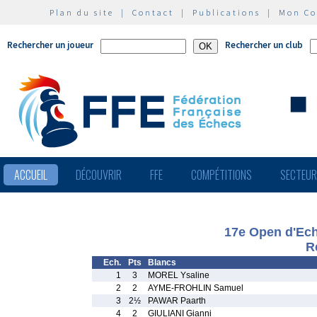
Plan du site
|
Contact
|
Publications
|
Mon C
Rechercher un joueur
Rechercher un club
ACCUEIL
DÉCOUVRIR
FFE
COMPÉTITIONS
SECTEU
17e Open d'Ech
R
Ech.
Pts
Blancs
1
3
MOREL Ysaline
2
2
AYME-FROHLIN Samuel
3
2½
PAWAR Paarth
4
2
GIULIANI Gianni