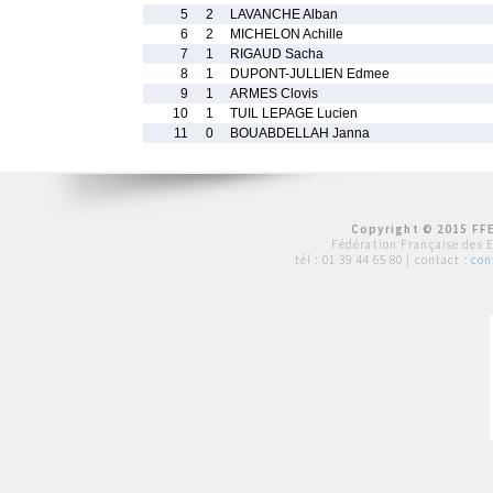
5
2
LAVANCHE Alban
6
2
MICHELON Achille
7
1
RIGAUD Sacha
8
1
DUPONT-JULLIEN Edmee
9
1
ARMES Clovis
10
1
TUIL LEPAGE Lucien
11
0
BOUABDELLAH Janna
Copyright © 2015 FFE
Fédération Française des 
tél :
01 39 44 65 80
| contact :
con