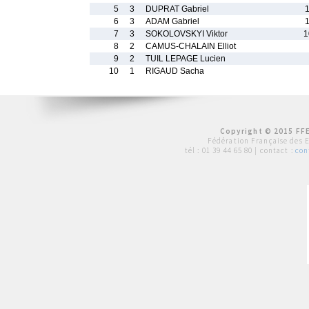
5
3
DUPRAT Gabriel
6
3
ADAM Gabriel
7
3
SOKOLOVSKYI Viktor
1
8
2
CAMUS-CHALAIN Elliot
9
2
TUIL LEPAGE Lucien
10
1
RIGAUD Sacha
Copyright © 2015 FFE
Fédération Française des 
tél :
01 39 44 65 80
| contact :
con