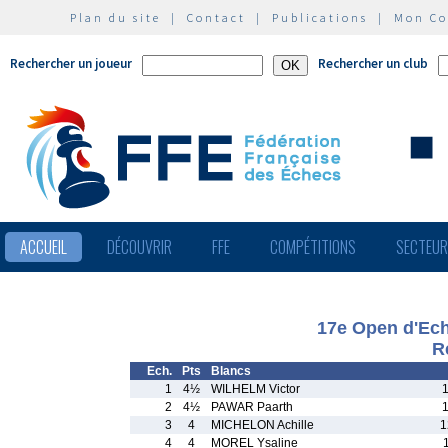
Plan du site
|
Contact
|
Publications
|
Mon C
Rechercher un joueur
Rechercher un club
ACCUEIL
DÉCOUVRIR
FFE
COMPÉTITIONS
SECTEU
17e Open d'Ech
R
Ech.
Pts
Blancs
1
4½
WILHELM Victor
2
4½
PAWAR Paarth
3
4
MICHELON Achille
1
4
4
MOREL Ysaline