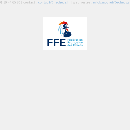
01 39 44 65 80
| contact :
contact@ffechecs.fr
| webmestre :
erick.mouret@echecs.as