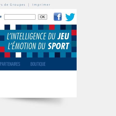
rs de Groupes
|
Imprimer
te
PARTENAIRES
BOUTIQUE