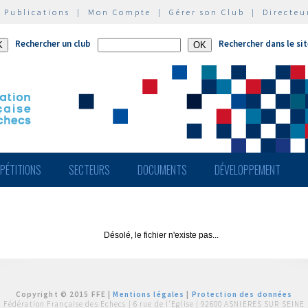
|
Publications
|
Mon Compte
|
Gérer son Club
|
Directeu
Rechercher un club
Rechercher dans le si
PÉTITIONS
SECTEURS
DOCUMENTS
DÉVELOPPEMENT
Désolé, le fichier n'existe pas...
Copyright © 2015 FFE |
Mentions légales
|
Protection des données
Fédération Française des Echecs |
6 rue de l'Eglise | 92600 ASNIERES SUR SEINE