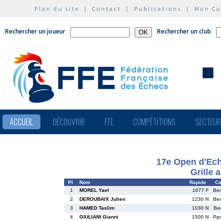
Plan du site
|
Contact
|
Publications
|
Mon C
Rechercher un joueur
Rechercher un club
ACCUEIL
DÉCOUVRIR
FFE
COMPÉTITIONS
SECTEU
17e Open d'Ech
Grille 
Pl
Nom
Rapide
Ca
1
MOREL Yael
1677 F
Be
2
DEROUBAIX Julien
1230 N
Be
3
HAMED Taslim
1030 N
Be
4
GIULIANI Gianni
1500 N
Pp