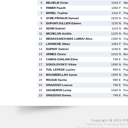
5
WILHELM Victor
1544 F
Mi
6
PAWAR Paarth
1494 F
Po
7
MOREL Ysaline
1411 F
Pu
8
AYME-FROHLIN Samuel
1620 N
Po
9
DUPONT-JULLIEN Edmee
1150 N
Pu
10
ADAM Gabriel
1110 N
Mi
11
MICHELON Achille
1220 N
Po
12
MENASSANCH-MAS LAMOU Alice
1360 N
Pu
13
LAVANCHE Alban
1462 F
Po
14
DUPRAT Gabriel
1199 E
Mi
15
ARMES Clovis
1010 N
Be
16
CAMUS-CHALAIN Elliot
799 E
Po
17
SOKOLOVSKYI Viktor
1090 N
Po
18
TUIL LEPAGE Lucien
999 E
Pu
19
BOUABDELLAH Janna
1050 N
Pp
20
RIGAUD Sacha
999 E
Pu
21
GRAZIOSO Loucas
799 E
Po
22
VACHERON Lenny
1040 N
Po
23
GRAZIOSO Emma
799 E
Po
Copyright © 2015 FFE
Fédération Française des 