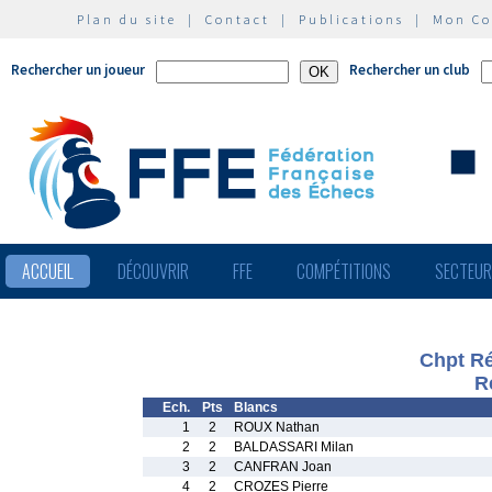
Plan du site
|
Contact
|
Publications
|
Mon C
Rechercher un joueur
Rechercher un club
ACCUEIL
DÉCOUVRIR
FFE
COMPÉTITIONS
SECTEU
Chpt R
R
Ech.
Pts
Blancs
1
2
ROUX Nathan
2
2
BALDASSARI Milan
3
2
CANFRAN Joan
4
2
CROZES Pierre