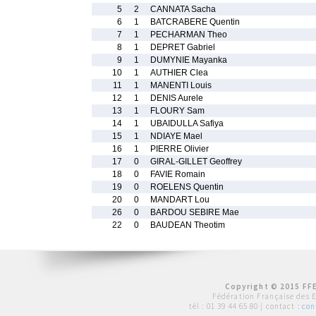
5
2
CANNATA Sacha
6
1
BATCRABERE Quentin
7
1
PECHARMAN Theo
8
1
DEPRET Gabriel
9
1
DUMYNIE Mayanka
10
1
AUTHIER Clea
11
1
MANENTI Louis
12
1
DENIS Aurele
13
1
FLOURY Sam
14
1
UBAIDULLA Safiya
15
1
NDIAYE Mael
16
1
PIERRE Olivier
17
0
GIRAL-GILLET Geoffrey
18
0
FAVIE Romain
19
0
ROELENS Quentin
20
0
MANDART Lou
26
0
BARDOU SEBIRE Mae
22
0
BAUDEAN Theotim
Copyright © 2015 FFE
Fédération Française des 
tél :
01 39 44 65 80
| contact :
con