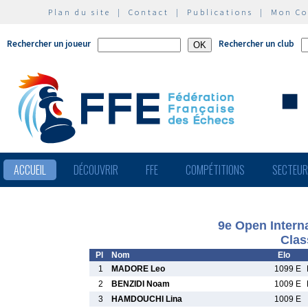
Plan du site
|
Contact
|
Publications
|
Mon C
Rechercher un joueur
Rechercher un club
ACCUEIL
DÉCOUVRIR
FFE
COMPÉTITIONS
SECTEU
9e Open Interna
Clas
Pl
Nom
Elo
1
MADORE Leo
1099 E
2
BENZIDI Noam
1009 E
3
HAMDOUCHI Lina
1009 E