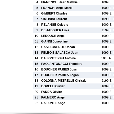
4
FIAMENGHI Jean Matthieu
1009 E
5
FRANCHI Ange Marie
1009 E
6
GIMBERT Charles
1009 E
7
SIMONINI Laurent
1099 E
8
RELANGE Celeste
1009 E
9
DE JAEGHER Luka
1199 E
10
LEROUGE Ange
1099 E
11
GIANNI Josephine
1009 E
12
CASTAGNEROL Ocean
1009 E
13
PELBOIS SALASCA Jean
1099 E
14
DA FONTE Paul Antoine
1010 N
15
PAOLANTONACCI Theodora
1099 E
16
BOUCHER PARIES Joss
1099 E
17
BOUCHER PARIES Logan
1009 E
18
COLONNA-PIETRELLE Christie
1199 E
19
BORELLI Olivier
1009 E
20
FADDA Olivier
1009 E
21
PALMERO Ange
1099 E
22
DA FONTE Ange
1009 E