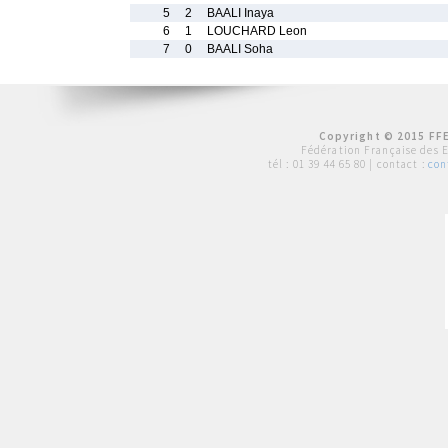
5
2
BAALI Inaya
6
1
LOUCHARD Leon
7
0
BAALI Soha
Copyright © 2015 FFE
Fédération Française des 
tél :
01 39 44 65 80
| contact :
con