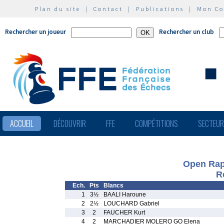
Plan du site
|
Contact
|
Publications
|
Mon C
Rechercher un joueur
Rechercher un club
ACCUEIL
DÉCOUVRIR
FFE
COMPÉTITIONS
SECTEU
Open Rap
R
Ech.
Pts
Blancs
1
3½
BAALI Haroune
2
2½
LOUCHARD Gabriel
3
2
FAUCHER Kurt
4
2
MARCHADIER MOLERO GO Elena