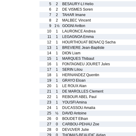
5
2
BESAURY-LI Helio
6
2
DE VISMES Soren
7
2
TAHAR Imane
8
2
MALBEC Vincent
9
1½
GOGNI Antton
10
1
LAURONCE Andrea
11
1
LEGAGNOA Emma
12
1
HOURTHOUAT BENACQ Sacha
13
1
BREVIERE Jean-Baptiste
14
1
DION Liam
15
1
MARQUES Thibaut
16
1
FONTAGNEU JOURET Jules
17
1
SERIN Lilou
18
1
HERNANDEZ Quentin
19
1
GRAYO Eloan
20
1
LE ROUX Alan
21
1
DE MAROLLES Clement
22
1
REBOUR ABEL Paul
23
1
YOUSFI Amina
24
1
DUCASSOU Amalia
25
½
DAVID Antoine
26
0
BOUDET Ethan
27
0
CARBOU-PEHAU Zoe
28
0
DEVIJVER Julie
29
0
THOMAS-BEAUDIC Aidan