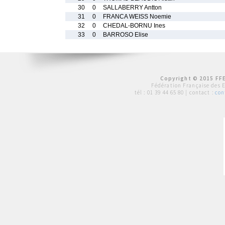
30
0
SALLABERRY Antton
31
0
FRANCA WEISS Noemie
32
0
CHEDAL-BORNU Ines
33
0
BARROSO Elise
Copyright © 2015 FFE
Fédération Française des 
tél :
01 39 44 65 80
| contact :
con