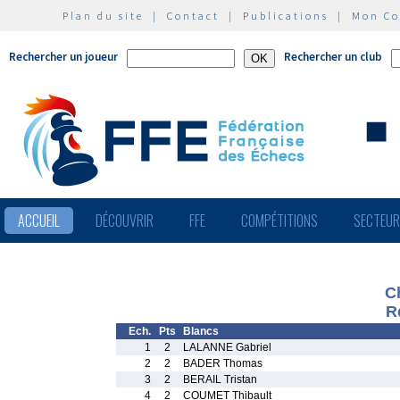
Plan du site
|
Contact
|
Publications
|
Mon C
Rechercher un joueur
Rechercher un club
ACCUEIL
DÉCOUVRIR
FFE
COMPÉTITIONS
SECTEU
C
R
Ech.
Pts
Blancs
1
2
LALANNE Gabriel
2
2
BADER Thomas
3
2
BERAIL Tristan
4
2
COUMET Thibault