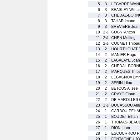
5
3
LEGARRE WANK
6
3
BEASLEY Willia
7
3
CHEDAL-BORNU
8
3
TAHAR Imane
9
3
BREVIERE Jean-
10
2½
GOGNI Antton
11
2½
CHEN Meiling
12
2½
COUMET Thibau
13
2
HOURTHOUAT B
14
2
MANIER Hugo
15
2
LAGALAYE Joan
16
2
CHEDAL-BORNU
17
2
MARQUES Thiba
18
2
LEGAGNOA Em
19
2
SERIN Lilou
20
2
BETOUS Alizee
21
2
GRAYO Eloan
22
2
DE MAROLLES 
23
1½
DUCASSOU Ama
24
1
CARBOU-PEHAU
25
1
BOUDET Ethan
26
1
THOMAS-BEAUD
27
1
DION Liam
28
1
ESCOURROU Pa
29
1
FONTAGNEU JO