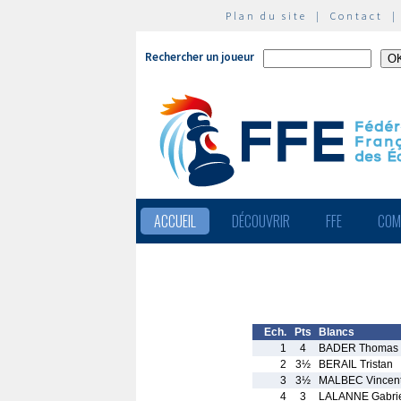
Plan du site
|
Contact
Rechercher un joueur
ACCUEIL
DÉCOUVRIR
FFE
COM
Ech.
Pts
Blancs
1
4
BADER Thomas
2
3½
BERAIL Tristan
3
3½
MALBEC Vincen
4
3
LALANNE Gabri