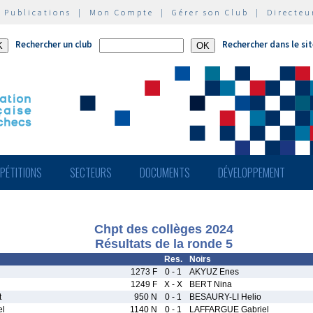
|
Publications
|
Mon Compte
|
Gérer son Club
|
Directeu
Rechercher un club
Rechercher dans le si
PÉTITIONS
SECTEURS
DOCUMENTS
DÉVELOPPEMENT
Chpt des collèges 2024
Résultats de la ronde 5
Res.
Noirs
1273 F
0 - 1
AKYUZ Enes
1249 F
X - X
BERT Nina
t
950 N
0 - 1
BESAURY-LI Helio
el
1140 N
0 - 1
LAFFARGUE Gabriel