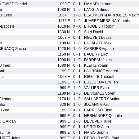
OWICZ Gabriel
1090 F
0 - 1
HAMADI Imrane
m
1080 N
1 - 0
LANGLA Sirius
 Jules
1064 F
1 - 0
BEAUMONT-DARRODES Maxi
1176 F
1 - 0
JUAREZ-MESSINA Yuumtsil
Baptiste
1010 N
X - X
BROUEILH Robin
1330 N
1 - 0
SUN David
1067 F
0 - 1
NGUYEN Lucas
lt
1190 N
1 - 0
LAGALAYE Max
ENACQ Sacha
1220 N
1 - 0
CARRIER Agathe
1150 N
0 - 1
BAUDRY Eliot
1090 N
1 - 0
FARDEAU Jules
 Ines
1080 N
0 - 1
KLEITZ Yoann
ut
1199 E
0 - 1
LAURONCE Andrea
ma
1008 F
0 - 1
RIBETTE Thibault
1199 E
0 - 1
BUZLUKOV Emilien
999 E
1 - 0
VALLIER Evan
1180 N
1 - 0
DE VISMES Soren
Clement
1170 N
1 - 0
SALLABERRY Antton
lia
920 N
1 - 0
JOUANNA Paul
 Zoe
1199 E
X - X
BARROSO Elise
999 E
0 - 1
HERNANDEZ Quentin
IC Aidan
999 E
1 - 0
DEVIJVER Julie
999 E
0 - 1
LE ROUX Alan
uline
999 E
0 - 1
NAIBO Sophie
URET Jules
999 E
0 - 1
REBOUR ABEL Paul