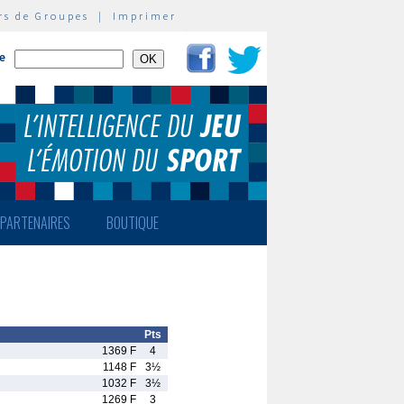
rs de Groupes
|
Imprimer
te
PARTENAIRES
BOUTIQUE
Pts
1369 F
4
1148 F
3½
1032 F
3½
1269 F
3