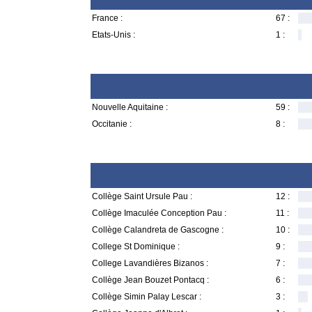
France :
67 :
Etats-Unis :
1 :
Nouvelle Aquitaine :
59 :
Occitanie :
8 :
Collège Saint Ursule Pau :
12 :
Collège Imaculée Conception Pau :
11 :
Collège Calandreta de Gascogne :
10 :
College St Dominique :
9 :
College Lavandières Bizanos :
7 :
Collège Jean Bouzet Pontacq :
6 :
Collège Simin Palay Lescar :
3 :