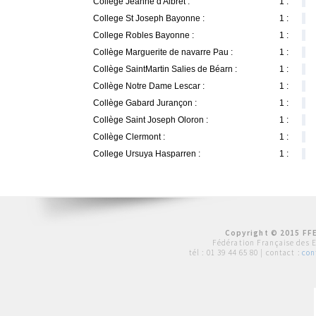
Collège Jeanne d'Albret :
1 :
College St Joseph Bayonne :
1 :
College Robles Bayonne :
1 :
Collège Marguerite de navarre Pau :
1 :
Collège SaintMartin Salies de Béarn :
1 :
Collège Notre Dame Lescar :
1 :
Collège Gabard Jurançon :
1 :
Collège Saint Joseph Oloron :
1 :
Collège Clermont :
1 :
College Ursuya Hasparren :
1 :
Copyright © 2015 FFE
Fédération Française des 
tél :
01 39 44 65 80
| contact :
con