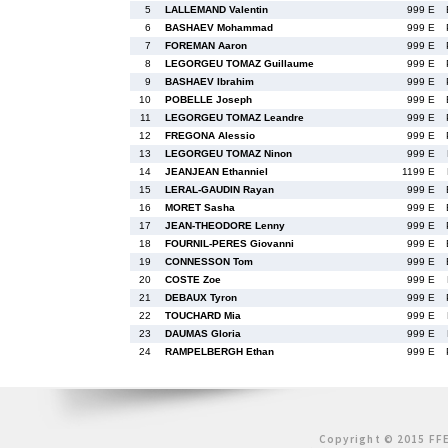
5
LALLEMAND Valentin
999 E
6
BASHAEV Mohammad
999 E
7
FOREMAN Aaron
999 E
8
LEGORGEU TOMAZ Guillaume
999 E
9
BASHAEV Ibrahim
999 E
10
POBELLE Joseph
999 E
11
LEGORGEU TOMAZ Leandre
999 E
12
FREGONA Alessio
999 E
13
LEGORGEU TOMAZ Ninon
999 E
14
JEANJEAN Ethanniel
1199 E
15
LERAL-GAUDIN Rayan
999 E
16
MORET Sasha
999 E
17
JEAN-THEODORE Lenny
999 E
18
FOURNIL-PERES Giovanni
999 E
19
CONNESSON Tom
999 E
20
COSTE Zoe
999 E
21
DEBAUX Tyron
999 E
22
TOUCHARD Mia
999 E
23
DAUMAS Gloria
999 E
24
RAMPELBERGH Ethan
999 E
Copyright © 2015 FFE