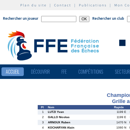
Plan du site
|
Contact
|
Publications
|
Mon C
Rechercher un joueur
Rechercher un club
ACCUEIL
DÉCOUVRIR
FFE
COMPÉTITIONS
SECTEU
Champion
Grille 
Pl
Nom
Rapide
1
LUTZI Yvan
1199 E
2
GALLO Nicolas
1199 E
3
ARNOUX Ruben
1470 N
4
KOCHARYAN Alain
1060 N