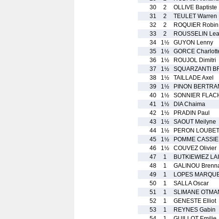
30
2
OLLIVE Baptiste
31
2
TEULET Warren
32
2
ROQUIER Robin
33
2
ROUSSELIN Le
34
1½
GUYON Lenny
35
1½
GORCE Charlott
36
1½
ROUJOL Dimitri
37
1½
SQUARZANTI BR
38
1½
TAILLADE Axel
39
1½
PINON BERTRAN
40
1½
SONNIER FLAC
41
1½
DIA Chaima
42
1½
PRADIN Paul
43
1½
SAOUT Meilyne
44
1½
PERON LOUBET
45
1½
POMME CASSIE
46
1½
COUVEZ Olivier
47
1
BUTKIEWIEZ LAI
48
1
GALINOU Brenn
49
1
LOPES MARQUE
50
1
SALLA Oscar
51
1
SLIMANE OTMA
52
1
GENESTE Elliot
53
1
REYNES Gabin
54
1
GUILLOT Emilie