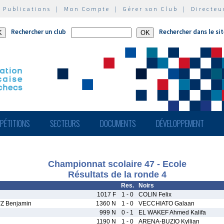
|
Publications
|
Mon Compte
|
Gérer son Club
|
Directeu
Rechercher un club
Rechercher dans le si
PÉTITIONS
SECTEURS
DOCUMENTS
DÉVELOPPEMENT
Championnat scolaire 47 - Ecole
Résultats de la ronde 4
Res.
Noirs
1017 F
1 - 0
COLIN Felix
Z Benjamin
1360 N
1 - 0
VECCHIATO Galaan
999 N
0 - 1
EL WAKEF Ahmed Kalifa
1190 N
1 - 0
ARENA-BUZIO Kyllian