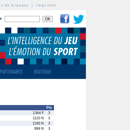
rs de Groupes
|
Imprimer
te
PARTENAIRES
BOUTIQUE
Pts
1364 F
3
1110 N
3
1190 N
3
999 N
3