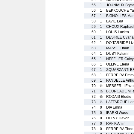
55
1
JOUNIAUX Brya
56
1
BEKKOUCHE Ya
57
1
BIGNOLLES Mar
58
1
LAVIE Lea
59
1
CHOUX Raphae
60
1
LOUIS Lucien
61
1
DESIREE Cyana
62
1
DO TARRIDE Liz
63
1
MASSE Ethan
64
1
DUBY Kyliann
65
1
NEFFLIER Calvy
66
1
OLLIVE Elena
67
1
SQUARZANTI B
68
1
FERREIRA Emm
69
1
PANDELLE Arthu
70
½
MESSERLI Enzo
71
½
BOURGADE Mil
72
½
RODAIS Elodie
73
½
LAFFARGUE Lor
74
0
DIA Emna
75
0
IBARKI Wassil
76
0
DELVY Davon
77
0
RAFIK Amir
78
0
FERREIRA Theo