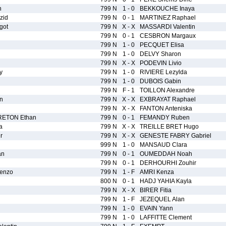
n
799 N
1 - 0
BEKKOUCHE Inaya
zid
799 N
0 - 1
MARTINEZ Raphael
got
799 N
X - X
MASSARDI Valentin
799 N
0 - 1
CESBRON Margaux
l
799 N
1 - 0
PECQUET Elisa
799 N
1 - 0
DELVY Sharon
799 N
X - X
PODEVIN Livio
y
799 N
1 - 0
RIVIERE Lezylda
799 N
1 - 0
DUBOIS Gabin
799 N
F - 1
TOILLON Alexandre
n
799 N
X - X
EXBRAYAT Raphael
799 N
X - X
FANTON Anteniska
RETON Ethan
799 N
0 - 1
FEMANDY Ruben
a
799 N
X - X
TREILLE BRET Hugo
r
799 N
X - X
GENESTE FABRY Gabriel
999 N
1 - 0
MANSAUD Clara
an
799 N
0 - 1
OUMEDDAH Noah
799 N
0 - 1
DERHOURHI Zouhir
enzo
799 N
1 - F
AMRI Kenza
800 N
0 - 1
HADJ YAHIA Kayla
799 N
X - X
BIRER Fitia
799 N
1 - F
JEZEQUEL Alan
799 N
1 - 0
EVAIN Yann
799 N
1 - 0
LAFFITTE Clement