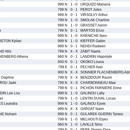
999 N
1 - 0
URQUIZO Mariana
799 N
0 - 1
PEROT Jules
999 N
0 - 1
VIRSOLVY Arthur
a
799 N
1 - 0
SMOLAK Charline
999 N
1 - 0
GRASSET Aaron
e
799 N
0 - 1
MARTOS Enzo
999 N
1 - 0
KHENICHE Ilyes
ETON Kylian
999 N
1 - 0
KIEFFER Gabin
999 N
0 - 1
NEHDI Radwen
D Nils
799 N
X - X
ZABIT Naela
HENBERG Athena
960 N
0 - 1
LANDRIN Hippolyte
940 N
0 - 1
OKOKO Louna
799 E
0 - 1
PECHER Axel
900 N
X - X
SONNIER FLACHENBERG Adr
 Daphne
799 N
X - X
BENZIDOUR Racim
ROU Jade
799 N
X - X
CHARBONNEAU Mae
799 N
0 - 1
PICHON FARNIERE Erine
DIN Lee Lou
999 N
1 - 0
GALINOU Lally
an
799 N
1 - 0
LENTIN DUVAL Lucas
S Leandra
999 N
1 - 0
GALINOU Eyvie
999 N
X - X
GARGAT Naim
NE Noham
999 N
0 - 1
GULAREK GUERIN Tymeo
799 N
1 - 0
MELHOUTI Elyes
960 N
1 - 0
LAVILLE Nino
799 N
0 - 1
PERE Shems-Dine