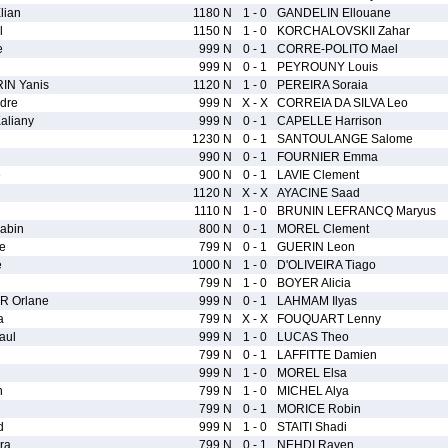
lian
1180 N
1 - 0
GANDELIN Ellouane
l
1150 N
1 - 0
KORCHALOVSKII Zahar
e
999 N
0 - 1
CORRE-POLITO Mael
999 N
0 - 1
PEYROUNY Louis
N Yanis
1120 N
1 - 0
PEREIRA Soraia
dre
999 N
X - X
CORREIA DA SILVA Leo
aliany
999 N
0 - 1
CAPELLE Harrison
1230 N
0 - 1
SANTOULANGE Salome
990 N
0 - 1
FOURNIER Emma
e
900 N
0 - 1
LAVIE Clement
1120 N
X - X
AYACINE Saad
1110 N
1 - 0
BRUNIN LEFRANCQ Maryus
abin
800 N
0 - 1
MOREL Clement
e
799 N
0 - 1
GUERIN Leon
e
1000 N
1 - 0
D'OLIVEIRA Tiago
799 N
1 - 0
BOYER Alicia
 Orlane
999 N
0 - 1
LAHMAM Ilyas
a
799 N
X - X
FOUQUART Lenny
aul
999 N
1 - 0
LUCAS Theo
799 N
0 - 1
LAFFITTE Damien
999 N
1 - 0
MOREL Elsa
n
799 N
1 - 0
MICHEL Alya
799 N
0 - 1
MORICE Robin
d
999 N
1 - 0
STAITI Shadi
ra
799 N
0 - 1
NEHDI Rayen