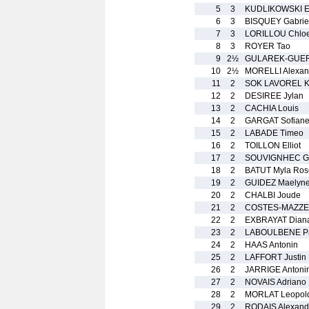
5
3
KUDLIKOWSKI E
6
3
BISQUEY Gabrie
7
3
LORILLOU Chlo
8
3
ROYER Tao
9
2½
GULAREK-GUERI
10
2½
MORELLI Alexan
11
2
SOK LAVOREL K
12
2
DESIREE Jylan
13
2
CACHIA Louis
14
2
GARGAT Sofian
15
2
LABADE Timeo
16
2
TOILLON Elliot
17
2
SOUVIGNHEC G
18
2
BATUT Myla Ros
19
2
GUIDEZ Maelyn
20
2
CHALBI Joude
21
2
COSTES-MAZZER
22
2
EXBRAYAT Dian
23
2
LABOULBENE P
24
2
HAAS Antonin
25
2
LAFFORT Justin
26
2
JARRIGE Antoni
27
2
NOVAIS Adriano
28
2
MORLAT Leopol
29
2
RODAIS Alexand