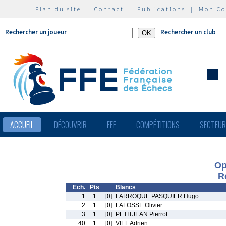
Plan du site
|
Contact
|
Publications
|
Mon C
Rechercher un joueur
Rechercher un club
ACCUEIL
DÉCOUVRIR
FFE
COMPÉTITIONS
SECTEU
Op
R
Ech.
Pts
Blancs
1
1
[0]
LARROQUE PASQUIER Hugo
2
1
[0]
LAFOSSE Olivier
3
1
[0]
PETITJEAN Pierrot
40
1
[0]
VIEL Adrien