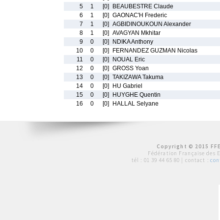
5
1
[0]
BEAUBESTRE Claude
6
1
[0]
GAONAC'H Frederic
7
1
[0]
AGBIDINOUKOUN Alexander
8
1
[0]
AVAGYAN Mkhitar
9
0
[0]
NDIKA Anthony
10
0
[0]
FERNANDEZ GUZMAN Nicolas
11
0
[0]
NOUAL Eric
12
0
[0]
GROSS Yoan
13
0
[0]
TAKIZAWA Takuma
14
0
[0]
HU Gabriel
15
0
[0]
HUYGHE Quentin
16
0
[0]
HALLAL Selyane
Copyright © 2015 FFE
Fédération Française des 
tél :
01 39 44 65 80
| contact :
con