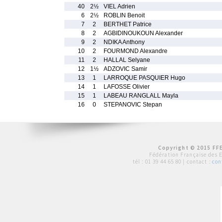
40
2½
VIEL Adrien
6
2½
ROBLIN Benoit
7
2
BERTHET Patrice
8
2
AGBIDINOUKOUN Alexander
9
2
NDIKA Anthony
10
2
FOURMOND Alexandre
11
2
HALLAL Selyane
12
1½
ADZOVIC Samir
13
1
LARROQUE PASQUIER Hugo
14
1
LAFOSSE Olivier
15
1
LABEAU RANGLALL Mayla
16
0
STEPANOVIC Stepan
Copyright © 2015 FFE
Fédération Française des 
tél :
01 39 44 65 80
| contact :
con