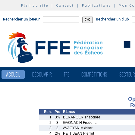
Plan du site
|
Contact
|
Publications
|
Mon C
Rechercher un joueur
Rechercher un club
ACCUEIL
DÉCOUVRIR
FFE
COMPÉTITIONS
SECTEU
Op
R
Ech.
Pts
Blancs
1
3½
BERANGER Theodore
2
3
GAONAC'H Frederic
3
3
AVAGYAN Mkhitar
4
2½
PETITJEAN Pierrot