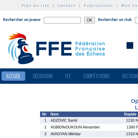
Plan du site
|
Contact
|
Publications
|
Mon C
Rechercher un joueur
Rechercher un club
ACCUEIL
DÉCOUVRIR
FFE
COMPÉTITIONS
SECTEU
Op
L
Nr
Nom
Rapide
1
ADZOVIC Samir
1230 
2
AGBIDINOUKOUN Alexander
1360 
3
AVAGYAN Mkhitar
1310 