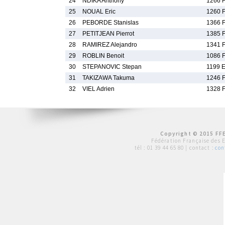
24
NDIKA Anthony
1266 
25
NOUAL Eric
1260 
26
PEBORDE Stanislas
1366 
27
PETITJEAN Pierrot
1385 
28
RAMIREZ Alejandro
1341 
29
ROBLIN Benoit
1086 
30
STEPANOVIC Stepan
1199 
31
TAKIZAWA Takuma
1246 
32
VIEL Adrien
1328 
Copyright © 2015 FFE
Fédération Française des 
tél :
01 39 44 65 80
| contact :
con