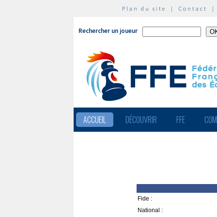
Plan du site
|
Contact
Rechercher un joueur
ACCUEIL
DÉCOUVRIR
FFE
COM
Fide :
National :