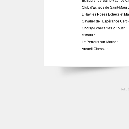
Echiquier de Saint-Maurice C
Club d'Echecs de Saint-Maur :
L'Hay les Roses Echecs et Mat
Cavalier de l'Espérance Cercle
Choisy-Echecs "les 2 Fous" :
st maur :
Le Perreux-sur-Marne :
Arcueil Chessland :
tél :