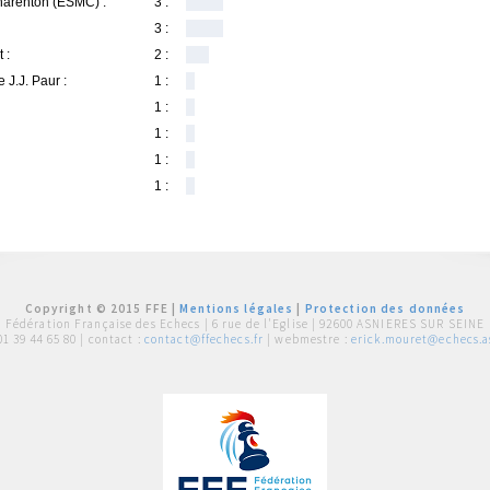
harenton (ESMC) :
3 :
3 :
 :
2 :
 J.J. Paur :
1 :
1 :
1 :
1 :
1 :
Copyright © 2015 FFE |
Mentions légales
|
Protection des données
Fédération Française des Echecs |
6 rue de l'Eglise | 92600 ASNIERES SUR SEINE
01 39 44 65 80
| contact :
contact@ffechecs.fr
| webmestre :
erick.mouret@echecs.as