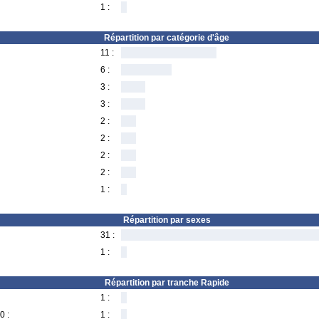
1 :
Répartition par catégorie d'âge
11 :
6 :
3 :
3 :
2 :
2 :
2 :
2 :
1 :
Répartition par sexes
31 :
1 :
Répartition par tranche Rapide
1 :
0 :
1 :