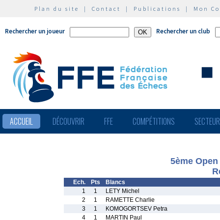
Plan du site
|
Contact
|
Publications
|
Mon C
Rechercher un joueur
Rechercher un club
ACCUEIL
DÉCOUVRIR
FFE
COMPÉTITIONS
SECTEU
5ème Open I
R
Ech.
Pts
Blancs
1
1
LETY Michel
2
1
RAMETTE Charlie
3
1
KOMOGORTSEV Petra
4
1
MARTIN Paul