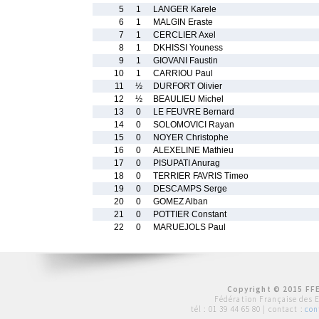
5
1
LANGER Karele
6
1
MALGIN Eraste
7
1
CERCLIER Axel
8
1
DKHISSI Youness
9
1
GIOVANI Faustin
10
1
CARRIOU Paul
11
½
DURFORT Olivier
12
½
BEAULIEU Michel
13
0
LE FEUVRE Bernard
14
0
SOLOMOVICI Rayan
15
0
NOYER Christophe
16
0
ALEXELINE Mathieu
17
0
PISUPATI Anurag
18
0
TERRIER FAVRIS Timeo
19
0
DESCAMPS Serge
20
0
GOMEZ Alban
21
0
POTTIER Constant
22
0
MARUEJOLS Paul
Copyright © 2015 FFE
Fédération Française des 
tél :
01 39 44 65 80
| contact :
con