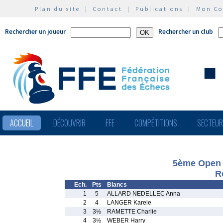
Plan du site
|
Contact
|
Publications
|
Mon C
Rechercher un joueur
Rechercher un club
ACCUEIL
DÉCOUVRIR
FFE
COMPÉTITIONS
SECTEU
5ème Open I
R
Ech.
Pts
Blancs
1
5
ALLARD NEDELLEC Anna
2
4
LANGER Karele
3
3½
RAMETTE Charlie
4
3½
WEBER Harry