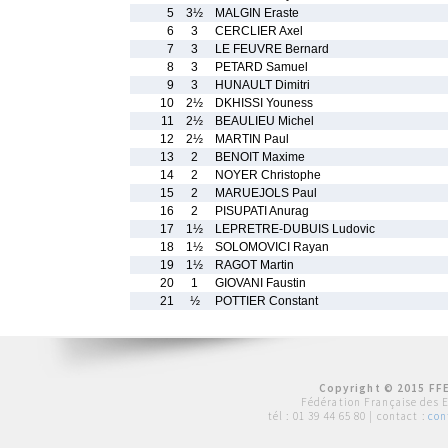
5
3½
MALGIN Eraste
6
3
CERCLIER Axel
7
3
LE FEUVRE Bernard
8
3
PETARD Samuel
9
3
HUNAULT Dimitri
10
2½
DKHISSI Youness
11
2½
BEAULIEU Michel
12
2½
MARTIN Paul
13
2
BENOIT Maxime
14
2
NOYER Christophe
15
2
MARUEJOLS Paul
16
2
PISUPATI Anurag
17
1½
LEPRETRE-DUBUIS Ludovic
18
1½
SOLOMOVICI Rayan
19
1½
RAGOT Martin
20
1
GIOVANI Faustin
21
½
POTTIER Constant
Copyright © 2015 FFE
Fédération Française des 
tél :
01 39 44 65 80
| contact :
con