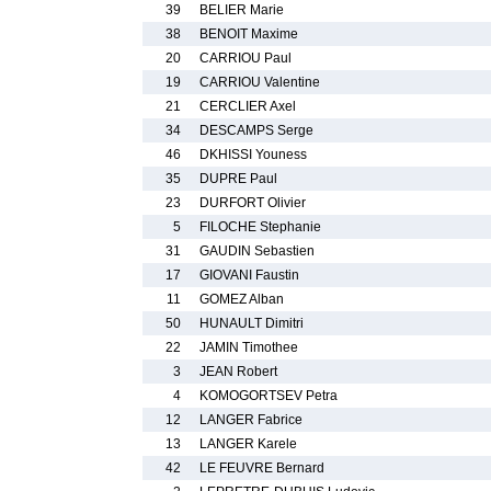
39
BELIER Marie
38
BENOIT Maxime
20
CARRIOU Paul
19
CARRIOU Valentine
21
CERCLIER Axel
34
DESCAMPS Serge
46
DKHISSI Youness
35
DUPRE Paul
23
DURFORT Olivier
5
FILOCHE Stephanie
31
GAUDIN Sebastien
17
GIOVANI Faustin
11
GOMEZ Alban
50
HUNAULT Dimitri
22
JAMIN Timothee
3
JEAN Robert
4
KOMOGORTSEV Petra
12
LANGER Fabrice
13
LANGER Karele
42
LE FEUVRE Bernard