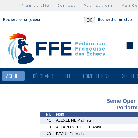
Plan du site
|
Contact
|
Publications
|
Mon C
Rechercher un joueur
Rechercher un club
ACCUEIL
DÉCOUVRIR
FFE
COMPÉTITIONS
SECTEU
5ème Open I
Perform
Nr.
Nom
41
ALEXELINE Mathieu
33
ALLARD NEDELLEC Anna
43
BEAULIEU Michel