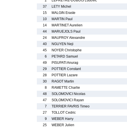
2
LEPRETRE-DUBUIS Ludovic
37
LETY Michel
15
MALGIN Eraste
10
MARTIN Paul
14
MARTINET Aurelien
44
MARUEJOLS Paul
24
MAUFROY Alexandre
40
NGUYEN Neji
45
NOYER Christophe
6
PETARD Samuel
49
PISUPATI Anurag
29
POTTIER Constant
28
POTTIER Lazare
30
RAGOT Martin
8
RAMETTE Charlie
48
SOLOMOVICI Nicolas
47
SOLOMOVICI Rayan
7
TERRIER FAVRIS Timeo
27
TOLLOT Cedric
9
WEBER Harry
25
WEBER Julien