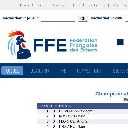
Plan du site
|
Contact
|
Publications
|
Mon C
Rechercher un joueur
Rechercher un club
ACCUEIL
DÉCOUVRIR
FFE
COMPÉTITIONS
SECTEU
Championnat 
R
Ech.
Pts
Blancs
1
0
EL MOUBARIK Adam
2
0
POSOCCO Marc
3
0
FLORI Carl'Andria
4
0
PHAM Han Nam