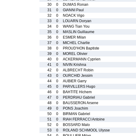
30
0
DUMAS Ronan
31
0
GIANNI Paul
32
0
NOACK Vigo
33
0
LOUARN Doryan
34
0
WANG Tian You
35
0
MASLIN Guillaume
36
0
ESMER Milan
37
0
MICHEL Charlie
38
0
PROUD'HON Baptiste
39
0
MOREL Olivier
40
0
ACKERMANN Cyprien
41
0
NIVIN Krishna
42
0
ALBRECHT Robin
43
0
OURCHID Jessim
44
0
AUBIER Garry
45
0
PARVILLERS Hugo
46
0
BAHTITE Hichem
47
0
PERDRIAU Gabriel
48
0
BAUSSERON Arsene
49
0
PONS Joachim
50
0
BIRMAN Gabriel
51
0
RIAH FERRACCI Antoine
52
0
BOSSARD Malo
53
0
ROLAND SCHMOOL Ulysse
54
0
BOULLIER Milan