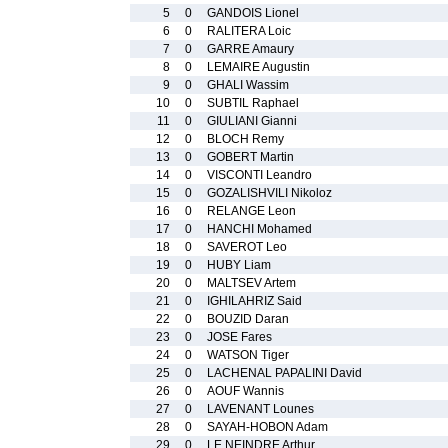
5
0
GANDOIS Lionel
6
0
RALITERA Loic
7
0
GARRE Amaury
8
0
LEMAIRE Augustin
9
0
GHALI Wassim
10
0
SUBTIL Raphael
11
0
GIULIANI Gianni
12
0
BLOCH Remy
13
0
GOBERT Martin
14
0
VISCONTI Leandro
15
0
GOZALISHVILI Nikoloz
16
0
RELANGE Leon
17
0
HANCHI Mohamed
18
0
SAVEROT Leo
19
0
HUBY Liam
20
0
MALTSEV Artem
21
0
IGHILAHRIZ Said
22
0
BOUZID Daran
23
0
JOSE Fares
24
0
WATSON Tiger
25
0
LACHENAL PAPALINI David
26
0
AOUF Wannis
27
0
LAVENANT Lounes
28
0
SAYAH-HOBON Adam
29
0
LE NEINDRE Arthur