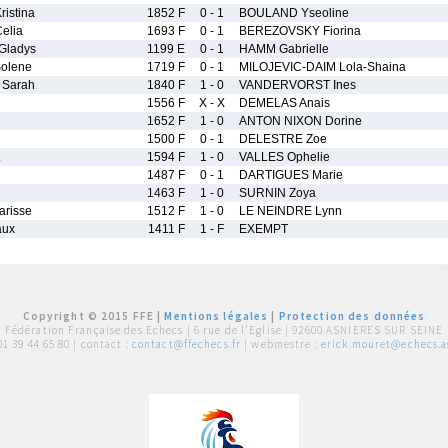
istina
1852 F
0 - 1
BOULAND Yseoline
elia
1693 F
0 - 1
BEREZOVSKY Fiorina
Gladys
1199 E
0 - 1
HAMM Gabrielle
olene
1719 F
0 - 1
MILOJEVIC-DAIM Lola-Shaina
 Sarah
1840 F
1 - 0
VANDERVORST Ines
1556 F
X - X
DEMELAS Anais
1652 F
1 - 0
ANTON NIXON Dorine
1500 F
0 - 1
DELESTRE Zoe
1594 F
1 - 0
VALLES Ophelie
1487 F
0 - 1
DARTIGUES Marie
1463 F
1 - 0
SURNIN Zoya
risse
1512 F
1 - 0
LE NEINDRE Lynn
aux
1411 F
1 - F
EXEMPT
Copyright © 2015 FFE |
Mentions légales
|
Protection des données
Fédération Française des Echecs |
6 rue de l'Eglise | 92600 ASNIERES SUR SEINE
01 39 44 65 80
| contact :
contact@ffechecs.fr
| webmestre :
erick.mouret@echecs.as