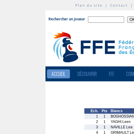
Plan du site
|
Contact
Rechercher un joueur
ACCUEIL
DÉCOUVRIR
FFE
COM
Ech.
Pts
Blancs
1
1
BOGHOSSIAN 
2
1
YAGHI Leen
3
1
NAVILLE Lea
4
1
GRIMAULT Le