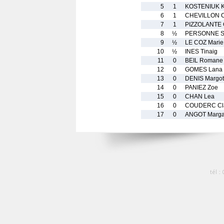
5
1
KOSTENIUK Kr
6
1
CHEVILLON C
7
1
PIZZOLANTE 
8
½
PERSONNE S
9
½
LE COZ Marie
10
½
INES Tinaig
11
0
BEIL Romane
12
0
GOMES Lana
13
0
DENIS Margot
14
0
PANIEZ Zoe
15
0
CHAN Lea
16
0
COUDERC Cla
17
0
ANGOT Marg
tél :