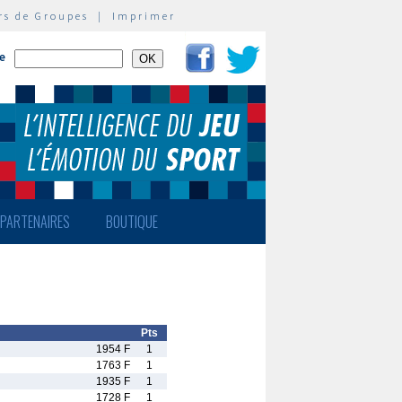
rs de Groupes
|
Imprimer
te
PARTENAIRES
BOUTIQUE
Pts
1954 F
1
1763 F
1
1935 F
1
1728 F
1