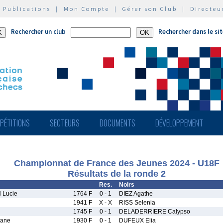
|
Publications
|
Mon Compte
|
Gérer son Club
|
Directeu
Rechercher un club
Rechercher dans le si
PÉTITIONS
SECTEURS
DOCUMENTS
DÉVELOPPEMENT
Championnat de France des Jeunes 2024 - U18F
Résultats de la ronde 2
Res.
Noirs
Lucie
1764 F
0 - 1
DIEZ Agathe
1941 F
X - X
RISS Selenia
1745 F
0 - 1
DELADERRIERE Calypso
ane
1930 F
0 - 1
DUFEUX Elia