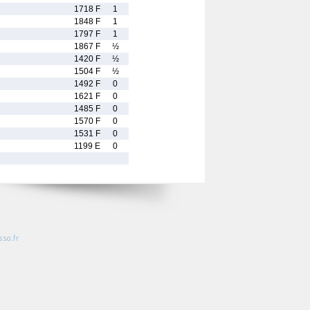
1718 F
1
1848 F
1
1797 F
1
1867 F
½
1420 F
½
1504 F
½
1492 F
0
1621 F
0
1485 F
0
1570 F
0
1531 F
0
1199 E
0
so.fr