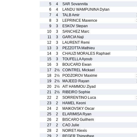
5
4
SAR Sovannita
6
4
LANDU WAMPUNINA Dylan
7
4
TALB Amir
8
3
LEPRINCE Maxence
9
3
ESKOV Stepan
10
3
SANCHEZ Marc
11
3
GARCIA Naji
12
3
LAURENT Remi
13
3
PEZZOTTA Mathieu
14
3
CHAUZI MORALES Raphael
15
3
TOUFELLA Ayoub
16
3
BOUCARD Ewan
17
2½
COINTREL Mickael
18
2½
PODZOROV Maxime
19
2½
MAJEED Rayan
20
2½
AIT HAMMOU Ziyad
21
2½
RIBEIRO Sophie
22
2
SORRENTINO Luca
23
2
HAMEL Keoni
24
2
MAIKOVSKY Oscar
25
2
ELARIMISA Ryan
26
2
BISCARO Guilhem
27
2
CAO Julie
28
2
NOIRET Alexis
29
2
REGER Thimothee