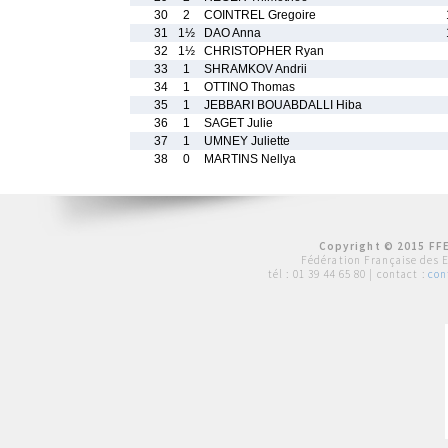
30
2
COINTREL Gregoire
31
1½
DAO Anna
32
1½
CHRISTOPHER Ryan
33
1
SHRAMKOV Andrii
34
1
OTTINO Thomas
35
1
JEBBARI BOUABDALLI Hiba
36
1
SAGET Julie
37
1
UMNEY Juliette
38
0
MARTINS Nellya
Copyright © 2015 FFE
Fédération Française des 
tél :
01 39 44 65 80
| contact :
con