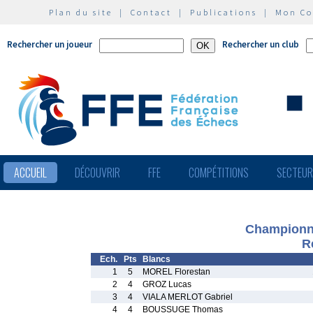
Plan du site
|
Contact
|
Publications
|
Mon C
Rechercher un joueur
Rechercher un club
ACCUEIL
DÉCOUVRIR
FFE
COMPÉTITIONS
SECTEU
Championna
R
Ech.
Pts
Blancs
1
5
MOREL Florestan
2
4
GROZ Lucas
3
4
VIALA MERLOT Gabriel
4
4
BOUSSUGE Thomas