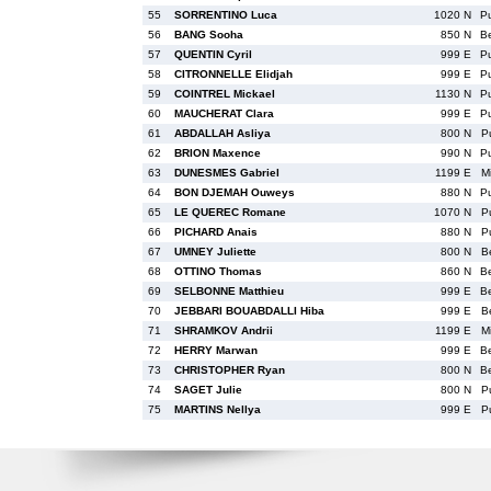
55
SORRENTINO Luca
1020 N
P
56
BANG Sooha
850 N
B
57
QUENTIN Cyril
999 E
P
58
CITRONNELLE Elidjah
999 E
P
59
COINTREL Mickael
1130 N
P
60
MAUCHERAT Clara
999 E
P
61
ABDALLAH Asliya
800 N
P
62
BRION Maxence
990 N
P
63
DUNESMES Gabriel
1199 E
M
64
BON DJEMAH Ouweys
880 N
P
65
LE QUEREC Romane
1070 N
P
66
PICHARD Anais
880 N
P
67
UMNEY Juliette
800 N
B
68
OTTINO Thomas
860 N
B
69
SELBONNE Matthieu
999 E
B
70
JEBBARI BOUABDALLI Hiba
999 E
B
71
SHRAMKOV Andrii
1199 E
M
72
HERRY Marwan
999 E
B
73
CHRISTOPHER Ryan
800 N
B
74
SAGET Julie
800 N
P
75
MARTINS Nellya
999 E
P