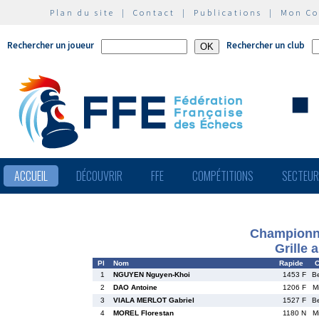
Plan du site
|
Contact
|
Publications
|
Mon C
Rechercher un joueur
Rechercher un club
ACCUEIL
DÉCOUVRIR
FFE
COMPÉTITIONS
SECTEU
Championna
Grille 
Pl
Nom
Rapide
C
1
NGUYEN Nguyen-Khoi
1453 F
B
2
DAO Antoine
1206 F
M
3
VIALA MERLOT Gabriel
1527 F
B
4
MOREL Florestan
1180 N
M