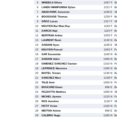
5
WINDELS Ellora
1097 F
B
6
LANDU WAMPUNINA Dylan
1221 F
B
7
ABAD-PARK Josseran
1199 E
M
8
BOUSSUGE Thomas
1250 F
B
9
GROZ Lucas
1317 F
M
10
NGUYEN Bui Nhat Duy
1193 F
B
11
GARCIA Naji
1115 F
B
12
BERTRAN Arthur
1055 F
P
13
LAURENT Remi
1130 N
B
14
SAIDANI Ilyan
1199 E
M
15
NGUYEN Pascal
1063 F
P
16
SAR Sovannita
1160 N
B
17
SAIDANI Aden
1080 N
B
18
GIMENEZ SANCHEZ Gaetan
1310 N
P
19
LEPRINCE Maxence
1280 N
B
20
BOITEL Tristan
1230 N
B
21
SANCHEZ Marc
1238 F
B
22
TALB Amir
1000 N
P
23
BOUCARD Ewan
999 E
B
24
PEZZOTTA Mathieu
1060 N
M
25
MICHEL Ayman
1220 N
P
26
ROS Aurelien
1130 F
M
27
PETIT Victor
1320 N
P
28
MEFTAH Amine
999 E
B
29
CALBRIX Hugo
1280 N
B