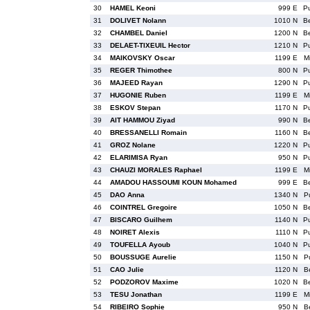
30
HAMEL Keoni
999 E
P
31
DOLIVET Nolann
1010 N
B
32
CHAMBEL Daniel
1200 N
B
33
DELAET-TIXEUIL Hector
1210 N
P
34
MAIKOVSKY Oscar
1199 E
M
35
REGER Thimothee
800 N
P
36
MAJEED Rayan
1290 N
P
37
HUGONIE Ruben
1199 E
M
38
ESKOV Stepan
1170 N
P
39
AIT HAMMOU Ziyad
990 N
B
40
BRESSANELLI Romain
1160 N
B
41
GROZ Nolane
1220 N
P
42
ELARIMISA Ryan
950 N
P
43
CHAUZI MORALES Raphael
1199 E
M
44
AMADOU HASSOUMI KOUN Mohamed
999 E
B
45
DAO Anna
1340 N
P
46
COINTREL Gregoire
1050 N
B
47
BISCARO Guilhem
1140 N
P
48
NOIRET Alexis
1110 N
P
49
TOUFELLA Ayoub
1040 N
P
50
BOUSSUGE Aurelie
1150 N
P
51
CAO Julie
1120 N
B
52
PODZOROV Maxime
1020 N
B
53
TESU Jonathan
1199 E
M
54
RIBEIRO Sophie
950 N
B