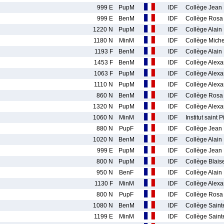
999 E
PupM
IDF
Collège Jean
999 E
BenM
IDF
Collège Rosa
1220 N
PupM
IDF
Collège Alain
1180 N
MinM
IDF
Collège Mich
1193 F
BenM
IDF
Collège Alain
1453 F
BenM
IDF
Collège Alexa
1063 F
PupM
IDF
Collège Alexa
1110 N
PupM
IDF
Collège Alexa
860 N
BenM
IDF
Collège Rosa
1320 N
PupM
IDF
Collège Alexa
1060 N
MinM
IDF
Institut saint P
880 N
PupF
IDF
Collège Jean
1020 N
BenM
IDF
Collège Alain
999 E
PupM
IDF
Collège Jean
800 N
PupM
IDF
Collège Blais
950 N
BenF
IDF
Collège Alain
1130 F
MinM
IDF
Collège Alexa
800 N
PupF
IDF
Collège Rosa
1080 N
BenM
IDF
Collège Saint
1199 E
MinM
IDF
Collège Saint