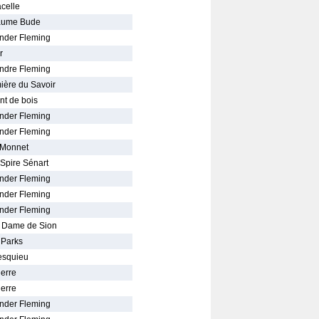
celle
laume Bude
nder Fleming
r
ndre Fleming
mière du Savoir
nt de bois
nder Fleming
nder Fleming
 Monnet
 Spire Sénart
nder Fleming
nder Fleming
nder Fleming
e Dame de Sion
 Parks
esquieu
ierre
ierre
nder Fleming