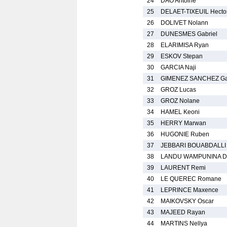
24
DAO Antoine
25
DELAET-TIXEUIL Hecto
26
DOLIVET Nolann
27
DUNESMES Gabriel
28
ELARIMISA Ryan
29
ESKOV Stepan
30
GARCIA Naji
31
GIMENEZ SANCHEZ Ga
32
GROZ Lucas
33
GROZ Nolane
34
HAMEL Keoni
35
HERRY Marwan
36
HUGONIE Ruben
37
JEBBARI BOUABDALLI 
38
LANDU WAMPUNINA D
39
LAURENT Remi
40
LE QUEREC Romane
41
LEPRINCE Maxence
42
MAIKOVSKY Oscar
43
MAJEED Rayan
44
MARTINS Nellya