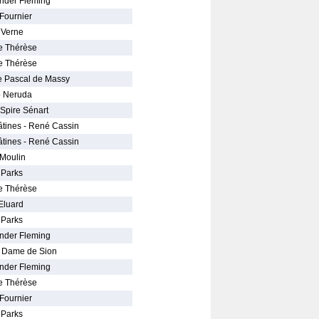
nder Fleming
 Fournier
 Verne
e Thérèse
e Thérèse
e Pascal de Massy
o Neruda
 Spire Sénart
âtines - René Cassin
âtines - René Cassin
 Moulin
 Parks
e Thérèse
Eluard
 Parks
nder Fleming
e Dame de Sion
nder Fleming
e Thérèse
 Fournier
 Parks