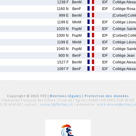
1238 F
BenM
IDF
Collège Alexa
1160 N
BenF
IDF
Collège Rosa
999 E
BenM
[Corbeil] Coll
1199 E
MinM
IDF
Collège Léona
1020 N
PupM
IDF
Collège Saint
1000 N
PupM
IDF
[Corbeil] Coll
1199 E
MinM
IDF
Collège Léona
1040 N
PupM
IDF
Collège Saint
800 N
BenF
IDF
Collège Jean
1527 F
BenM
IDF
Collège Alexa
1097 F
BenF
IDF
Collège Alexa
Copyright © 2015 FFE |
Mentions légales
|
Protection des données
Fédération Française des Echecs |
6 rue de l'Eglise | 92600 ASNIERES SUR SEINE
01 39 44 65 80
| contact :
contact@ffechecs.fr
| webmestre :
erick.mouret@echecs.as