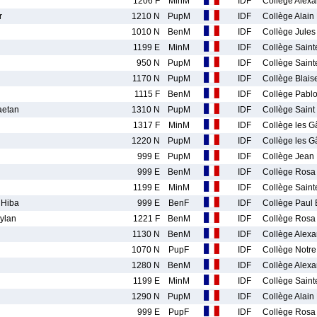
1206 F
MinM
IDF
Collège Alexa
r
1210 N
PupM
IDF
Collège Alain
1010 N
BenM
IDF
Collège Jules
1199 E
MinM
IDF
Collège Saint
950 N
PupM
IDF
Collège Saint
1170 N
PupM
IDF
Collège Blais
1115 F
BenM
IDF
Collège Pabl
etan
1310 N
PupM
IDF
Collège Saint
1317 F
MinM
IDF
Collège les G
1220 N
PupM
IDF
Collège les G
999 E
PupM
IDF
Collège Jean
999 E
BenM
IDF
Collège Rosa
1199 E
MinM
IDF
Collège Saint
Hiba
999 E
BenF
IDF
Collège Paul 
ylan
1221 F
BenM
IDF
Collège Rosa
1130 N
BenM
IDF
Collège Alexa
1070 N
PupF
IDF
Collège Notr
1280 N
BenM
IDF
Collège Alexa
1199 E
MinM
IDF
Collège Saint
1290 N
PupM
IDF
Collège Alain
999 E
PupF
IDF
Collège Rosa