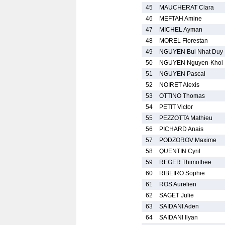
45
MAUCHERAT Clara
46
MEFTAH Amine
47
MICHEL Ayman
48
MOREL Florestan
49
NGUYEN Bui Nhat Duy
50
NGUYEN Nguyen-Khoi
51
NGUYEN Pascal
52
NOIRET Alexis
53
OTTINO Thomas
54
PETIT Victor
55
PEZZOTTA Mathieu
56
PICHARD Anais
57
PODZOROV Maxime
58
QUENTIN Cyril
59
REGER Thimothee
60
RIBEIRO Sophie
61
ROS Aurelien
62
SAGET Julie
63
SAIDANI Aden
64
SAIDANI Ilyan