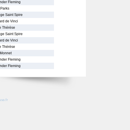
nder Fleming
 Parks
ège Saint Spire
rd de Vinci
e Thérèse
ège Saint Spire
rd de Vinci
e Thérèse
 Monnet
nder Fleming
nder Fleming
so.fr