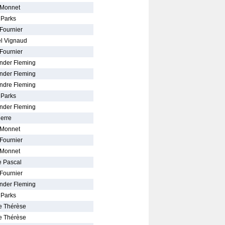
 Monnet
 Parks
 Fournier
el Vignaud
 Fournier
nder Fleming
nder Fleming
ndre Fleming
 Parks
nder Fleming
ierre
 Monnet
 Fournier
 Monnet
e Pascal
 Fournier
nder Fleming
 Parks
e Thérèse
e Thérèse