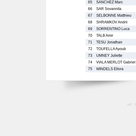
65
SANCHEZ Marc
66
SAR Sovannita
67
SELBONNE Matthieu
68
SHRAMKOV Andrii
69
SORRENTINO Luca
70
TALB Amir
71
TESU Jonathan
72
TOUFELLA Ayoub
73
UMNEY Juliette
74
VIALA MERLOT Gabriel
75
WINDELS Ellora
tél :