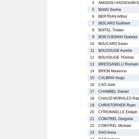
4
AMADOU HASSOUMI 
5
BANG Sooha
6
BERTRAN Arthur
7
BISCARO Guilhem
8
BOITEL Tristan
9
BON DJEMAH Ouweys
10
BOUCARD Ewan
11
BOUSSUGE Aurelie
12
BOUSSUGE Thomas
13
BRESSANELLI Romain
14
BRION Maxence
15
CALBRIX Hugo
16
CAO Julie
17
CHAMBEL Daniel
18
CHAUZI MORALES Rap
19
CHRISTOPHER Ryan
20
CITRONNELLE Elidjah
21
COINTREL Gregoire
22
COINTREL Mickael
23
DAO Anna