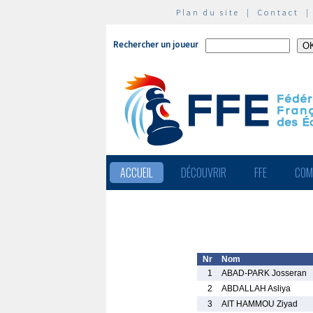
Plan du site
|
Contact
Rechercher un joueur
ACCUEIL
DÉCOUVRIR
FFE
COM
Nr
Nom
1
ABAD-PARK Josseran
2
ABDALLAH Asliya
3
AIT HAMMOU Ziyad