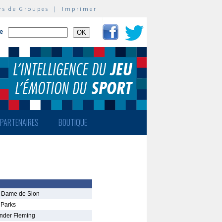
rs de Groupes
|
Imprimer
te
PARTENAIRES
BOUTIQUE
e Dame de Sion
 Parks
nder Fleming