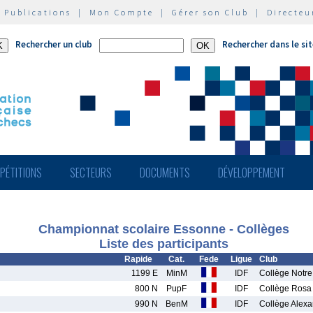
|
Publications
|
Mon Compte
|
Gérer son Club
|
Directeu
Rechercher un club
Rechercher dans le si
PÉTITIONS
SECTEURS
DOCUMENTS
DÉVELOPPEMENT
Championnat scolaire Essonne - Collèges
Liste des participants
Rapide
Cat.
Fede
Ligue
Club
1199 E
MinM
IDF
Collège Notr
800 N
PupF
IDF
Collège Rosa
990 N
BenM
IDF
Collège Alexa